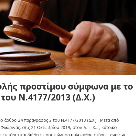
λής προστίμου σύμφωνα με το
του Ν.4177/2013 (Δ.Χ.)
ο άρθρο 24 παράγραφος 2 του Ν.4177/2013 (Δ.Χ.) Μετά από
Φλώρινας, στις 21 Οκτωβρίου 2019, στον Δ….. Χ…., κάτοικο
ο εμπόριο και διέθετε προς πώληση υαλοκαθαριστήρες, χωρίς να