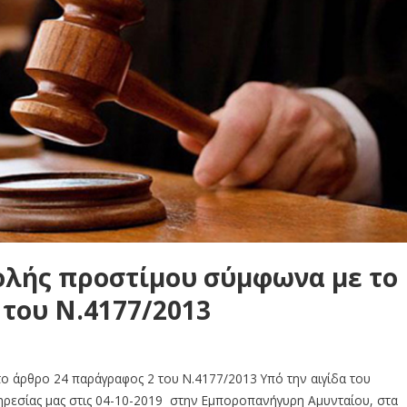
λής προστίμου σύμφωνα με το
του Ν.4177/2013
ο άρθρο 24 παράγραφος 2 του Ν.4177/2013 Υπό την αιγίδα του
πηρεσίας μας στις 04-10-2019 στην Εμποροπανήγυρη Αμυνταίου, στα