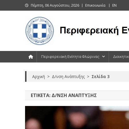
Skip
Πέμπτη, 06 Αυγούστου, 2026
Επικοινωνία
EN
to
content
Περιφερειακή Ενότητα Φλώρινας
Περιφερειακή Ενότητα Φλώρινας
Διοικητι
Αρχική
>
Δ/νση Ανάπτυξης
>
Σελίδα 3
ΕΤΙΚΈΤΑ:
Δ/ΝΣΗ ΑΝΆΠΤΥΞΗΣ