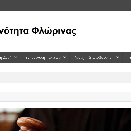
κή Δομή
Ενημέρωση Πολιτών
Ανοιχτή Διακυβέρνηση
Ψ