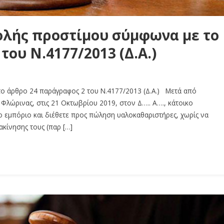
λής προστίμου σύμφωνα με το
του Ν.4177/2013 (Δ.Α.)
ο άρθρο 24 παράγραφος 2 του Ν.4177/2013 (Δ.Α.) Μετά από
Φλώρινας, στις 21 Οκτωβρίου 2019, στον Δ….. A…., κάτοικο
ο εμπόριο και διέθετε προς πώληση υαλοκαθαριστήρες, χωρίς να
ακίνησης τους (παρ […]