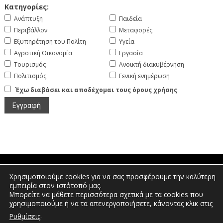
Κατηγορίες:
Ανάπτυξη
Παιδεία
Περιβάλλον
Μεταφορές
Εξυπηρέτηση του Πολίτη
Υγεία
Αγροτική Οικονομία
Εργασία
Τουρισμός
Ανοικτή διακυβέρνηση
Πολιτισμός
Γενική ενημέρωση
Έχω διαβάσει και αποδέχομαι τους όρους χρήσης
Χρησιμοποιούμε cookies για να σας προσφέρουμε την καλύτερη
Πτολεμαίων 1, Διοικητήριο Φλώρινας |
εμπειρία στον ιστότοπό μας.
Τηλέφωνο: 2385350400 | Email:
Μπορείτε να μάθετε περισσότερα σχετικά με τα cookies που
info.florina@pdm.gov.gr
χρησιμοποιούμε ή να τα απενεργοποιήσετε, κάνοντας κλικ στις
.
Ρυθμίσεις