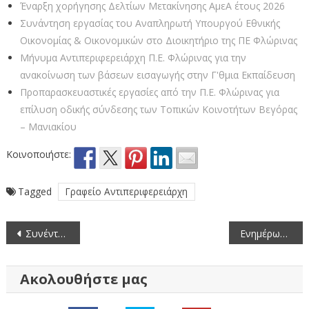
Έναρξη χορήγησης Δελτίων Μετακίνησης ΑμεΑ έτους 2026
Συνάντηση εργασίας του Αναπληρωτή Υπουργού Εθνικής
Οικονομίας & Οικονομικών στο Διοικητήριο της ΠΕ Φλώρινας
Μήνυμα Αντιπεριφερειάρχη Π.Ε. Φλώρινας για την
ανακοίνωση των βάσεων εισαγωγής στην Γ'θμια Εκπαίδευση
Προπαρασκευαστικές εργασίες από την Π.Ε. Φλώρινας για
επίλυση οδικής σύνδεσης των Τοπικών Κοινοτήτων Βεγόρας
– Μανιακίου
Κοινοποιήστε:
Tagged
Γραφείο Αντιπεριφερειάρχη
Πλοήγηση
Συνέντευξη τύπου εφ΄ όλης της ύλης από τον χωρικό Αντιπεριφερειάρχη κ. Ιωάννη Κιοσέ και τον Αντιπεριφερειάρχη Αγροτικής Ανάπτυξης κ. Βασίλειο Άμπα
Ενημέρωση του κοινού για την 3η πρόσκληση υποβολής αιτήσεων στήριξης στο πλαίσιο της Δράσης 10.1.08 ¨Εφαρμογή της μεθόδου σεξουαλικής σύγχυσης των μικρολεπιδοπτέρων (ΚΟΜΦΟΥΖΙΟ)¨ του Μέτρου 10 ¨Γεωργοπεριβαλλοντικά και κλιματικά μέτρα¨ του Προγράμματος Αγροτικής Ανάπτυξης (ΠΑΑ) 2014-2020
άρθρων
Ακολουθήστε μας