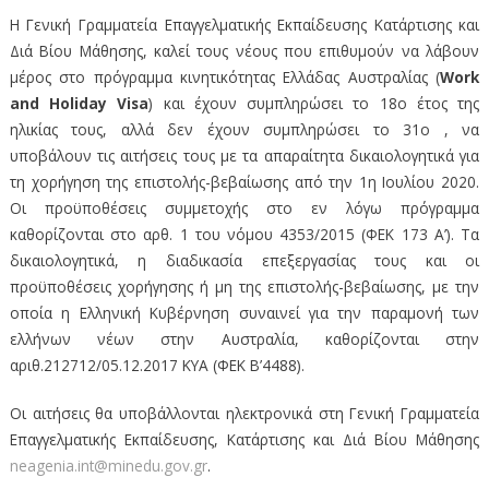
Η Γενική Γραμματεία Επαγγελματικής Εκπαίδευσης Κατάρτισης και
Διά Βίου Μάθησης, καλεί τους νέους που επιθυμούν να λάβουν
μέρος στο πρόγραμμα κινητικότητας Ελλάδας Αυστραλίας (
Work
and Holiday Visa
) και έχουν συμπληρώσει το 18ο έτος της
ηλικίας τους, αλλά δεν έχουν συμπληρώσει το 31ο , να
υποβάλουν τις αιτήσεις τους με τα απαραίτητα δικαιολογητικά για
τη χορήγηση της επιστολής-βεβαίωσης από την 1η Ιουλίου 2020.
Οι προϋποθέσεις συμμετοχής στο εν λόγω πρόγραμμα
καθορίζονται στο αρθ. 1 του νόμου 4353/2015 (ΦΕΚ 173 Α’). Τα
δικαιολογητικά, η διαδικασία επεξεργασίας τους και οι
προϋποθέσεις χορήγησης ή μη της επιστολής-βεβαίωσης, με την
οποία η Ελληνική Κυβέρνηση συναινεί για την παραμονή των
ελλήνων νέων στην Αυστραλία, καθορίζονται στην
αριθ.212712/05.12.2017 ΚΥΑ (ΦΕΚ Β’4488).
Οι αιτήσεις θα υποβάλλονται ηλεκτρονικά στη Γενική Γραμματεία
Επαγγελματικής Εκπαίδευσης, Κατάρτισης και Διά Βίου Μάθησης
neagenia.int@minedu.gov.gr
.