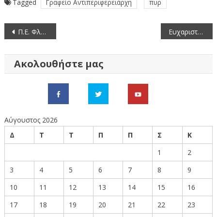
Tagged
Γραφείο Αντιπεριφερειάρχη
πυρ
Πλοήγηση
Π.Ε. Φλώρινας: ετήσιος απολογισμός πεπραγμένων (2021)
Ευχαριστήρια Επιστολή του Αντιπεριφερειάρχη Φλώρινας στον Πρόεδρο του “Χαμόγελου του Παιδιού”
άρθρων
Ακολουθήστε μας
Αύγουστος 2026
Δ
Τ
Τ
Π
Π
Σ
Κ
1
2
3
4
5
6
7
8
9
10
11
12
13
14
15
16
17
18
19
20
21
22
23