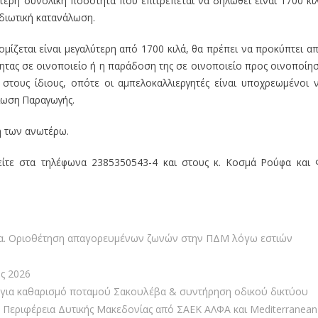
ερη συνολική ποσότητα που επιτρέπεται να δηλωθεί είναι 1700 κι
 ιδιωτική κατανάλωση.
ίζεται είναι μεγαλύτερη από 1700 κιλά, θα πρέπει να προκύπτει α
τας σε οινοποιείο ή η παράδοση της σε οινοποιείο προς οινοποίη
 στους ίδιους, οπότε οι αμπελοκαλλιεργητές είναι υποχρεωμένοι 
λωση Παραγωγής.
ή των ανωτέρω.
είτε στα τηλέφωνα 2385350543-4 και στους κ. Κοσμά Ρούφα και 
τα. Οριοθέτηση απαγορευμένων ζωνών στην ΠΔΜ λόγω εστιών
ς 2026
για καθαρισμό ποταμού Σακουλέβα & συντήρηση οδικού δικτύου
 Περιφέρεια Δυτικής Μακεδονίας από ΣΑEK ΑΛΦΑ και Mediterranean