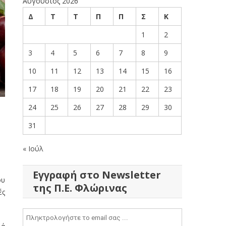
Αύγουστος 2026
Δ
Τ
Τ
Π
Π
Σ
Κ
1
2
3
4
5
6
7
8
9
10
11
12
13
14
15
16
17
18
19
20
21
22
23
24
25
26
27
28
29
30
31
« Ιούλ
Εγγραφή στο Newsletter
ου
της Π.Ε. Φλώρινας
ές