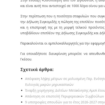
Στην ένδειξη «Οινοποίηση από τον Δηλούντα», η ανώτ
και είναι αυτή που αντιστοιχεί σε 1000 λίτρα οίνου για
Στην περίπτωση που η ποσότητα σταφυλιών που συγκομ
την Δήλωση Συγκομιδής η πώληση της επιπλέον ποσότη
και η επιστροφή της με τη μορφή τελικού προϊόντος
υποβάλλουν επιπλέον της Δήλωσης Συγκομιδής και Δή
Παρακαλούνται οι αμπελοκαλλιεργητές για την εφαρμογ
Για οποιαδήποτε διευκρίνιση μπορείτε να απευθυνθ
Γκέσου.
Σχετικά άρθρα:
Απόφαση λήψης μέτρων σε μολυσμένη Περ. Ενότη
Ευλογιάς μικρών μηρυκαστικών
Έναρξη χορήγησης Δελτίων Μετακίνησης ΑμεΑ έτου
Απάντηση σε επιστολή Περιφερειακών Συμβούλων 
9 υποτροφίες σπουδών για το έτος 2026-2027 στην