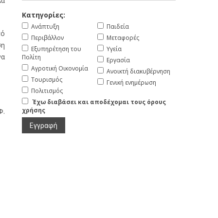
λά
Κατηγορίες:
Ανάπτυξη
Παιδεία
πό
Περιβάλλον
Μεταφορές
ση
Εξυπηρέτηση του
Υγεία
να
Πολίτη
Εργασία
Αγροτική Οικονομία
Ανοικτή διακυβέρνηση
Τουρισμός
Γενική ενημέρωση
Πολιτισμός
Έχω διαβάσει και αποδέχομαι τους όρους
χρήσης
Φ.