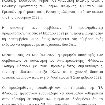
Πολιτικής Προστασίας ¨Κήρυξη σε κατάσταση Έκτακτης Ανάγκης
Πολιτικής Προστασίας των Δήμων Φλώρινας, Αμυνταίου και
Πρεσπών της Περιφερειακής Ενότητας Φλώρινας, μετά τον σεισμό
της 9ης Ιανουαρίου 2022¨.
Η υπογραφή των συμβάσεων (23 προσληφθέντες)
πραγματοποιήθηκε στις 24 Μαρτίου 2022 με ημερομηνία λήξης την
8η Σεπτεμβρίου 2022, όπως αναφέρεται στη σύμβαση ενός
εκάστου και σύμφωνα με τις ισχύουσες διατάξεις.
Μάλιστα, στις 24 Μαρτίου 2022, ημερομηνία υπογραφής των
συμβάσεων, σε συνάντηση του Αντιπεριφερειάρχη Φλώρινας
Σωτήρη Βόσδου με τους προσληφθέντες συμβασιούχους,
τονίστηκε ιδιαίτερα μεταξύ άλλων, ότι η χρονική διάρκεια
εργασίας είναι συγκεκριμένη, δηλαδή έως τις 8 Σεπτεμβρίου 2022.
Οι προσληφθέντες τοποθετήθηκαν σε Υπηρεσίες της Π.Ε.
Φλώρινας, εργάστηκαν ευσυνείδητα και συνέβαλαν καθοριστικά
στην εύρυθμη λειτουργία των τμημάτων, δεδομένου ότι το
στελεχιακό δυναμικό της Π.Ε. Φλώρινας είναι αποδεκατισμένο.