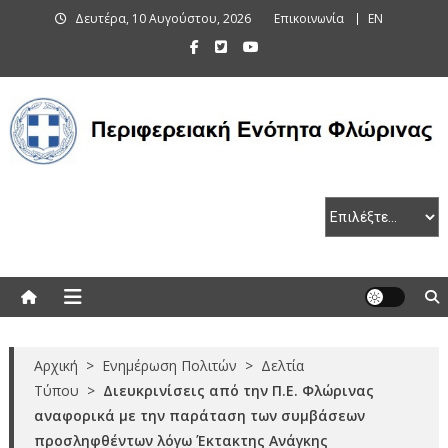
Skip
Δευτέρα, 10 Αυγούστου, 2026
Επικοινωνία
EN
to
content
Περιφερειακή Ενότητα Φλώρινας
Αρχική
>
Ενημέρωση Πολιτών
>
Δελτία
Τύπου
>
Διευκρινίσεις από την Π.Ε. Φλώρινας
αναφορικά με την παράταση των συμβάσεων
προσληφθέντων λόγω Έκτακτης Ανάγκης