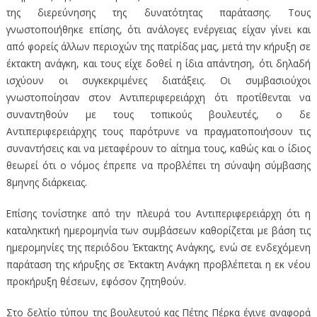
της διερεύνησης της δυνατότητας παράτασης. Τους
γνωστοποιήθηκε επίσης, ότι ανάλογες ενέργειας είχαν γίνει και
από φορείς άλλων περιοχών της πατρίδας μας, μετά την κήρυξη σε
έκτακτη ανάγκη, και τους είχε δοθεί η ίδια απάντηση, ότι δηλαδή
ισχύουν οι συγκεκριμένες διατάξεις. Οι συμβασιούχοι
γνωστοποίησαν στον Αντιπεριφερειάρχη ότι προτίθενται να
συναντηθούν με τους τοπικούς βουλευτές, ο δε
Αντιπεριφερειάρχης τους παρότρυνε να πραγματοποιήσουν τις
συναντήσεις και να μεταφέρουν το αίτημα τους, καθώς και ο ίδιος
θεωρεί ότι ο νόμος έπρεπε να προβλέπει τη σύναψη σύμβασης
8μηνης διάρκειας.
Επίσης τονίστηκε από την πλευρά του Αντιπεριφερειάρχη ότι η
καταληκτική ημερομηνία των συμβάσεων καθορίζεται με βάση τις
ημερομηνίες της περιόδου Έκτακτης Ανάγκης, ενώ σε ενδεχόμενη
παράταση της κήρυξης σε Έκτακτη Ανάγκη προβλέπεται η εκ νέου
προκήρυξη θέσεων, εφόσον ζητηθούν.
Στο δελτίο τύπου της βουλευτού κας Πέτης Πέρκα έγινε αναφορά