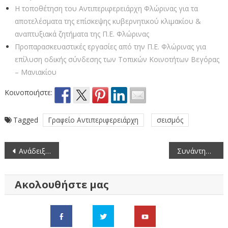
Η τοποθέτηση του Αντιπεριφερειάρχη Φλώρινας για τα
αποτελέσματα της επίσκεψης κυβερνητικού κλιμακίου &
αναπτυξιακά ζητήματα της Π.Ε. Φλώρινας
Προπαρασκευαστικές εργασίες από την Π.Ε. Φλώρινας για
επίλυση οδικής σύνδεσης των Τοπικών Κοινοτήτων Βεγόρας
– Μανιακίου
Κοινοποιήστε:
Tagged
Γραφείο Αντιπεριφερειάρχη
σεισμός
Πλοήγηση
Ανάδειξη αναδόχων δύο έργων βελτίωσης οδικής ασφάλειας στην Π.Ε. Φλώρινας, δυνητικού προϋπολογισμού ύψους 3.000.000,00€
Συνάντηση του Αντιπεριφερειάρχη Φλώρινας Σωτήρη Βόσδου με τη Διευθύντρια Πρωτοβάθμιας Εκπαίδευσης Φλώρινας
άρθρων
Ακολουθήστε μας