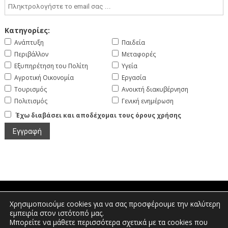
Κατηγορίες:
Ανάπτυξη
Παιδεία
Περιβάλλον
Μεταφορές
Εξυπηρέτηση του Πολίτη
Υγεία
Αγροτική Οικονομία
Εργασία
Τουρισμός
Ανοικτή διακυβέρνηση
Πολιτισμός
Γενική ενημέρωση
Έχω διαβάσει και αποδέχομαι τους όρους χρήσης
Χρησιμοποιούμε cookies για να σας προσφέρουμε την καλύτερη
Πτολεμαίων 1, Διοικητήριο Φλώρινας |
εμπειρία στον ιστότοπό μας.
Τηλέφωνο: 2385350400 | Email:
Μπορείτε να μάθετε περισσότερα σχετικά με τα cookies που