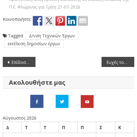
Π.Ε. Φλώρινας για Τρίτη 21-07-2026
Κοινοποιήστε:
Tagged
Δ/νση Τεχνικών Έργων
εκτέλεση δημοσίων έργων
Πλοήγηση
Επίδοση δωροεπιταγών από τον Αντιπεριφερειάρχη Φλώρινας Σωτήρη Βόσδου
Ευχές του Αντιπεριφερειάρχη Π.Ε. Φλώρινας Σωτήρη Βόσδου
άρθρων
Ακολουθήστε μας
Αύγουστος 2026
Δ
Τ
Τ
Π
Π
Σ
Κ