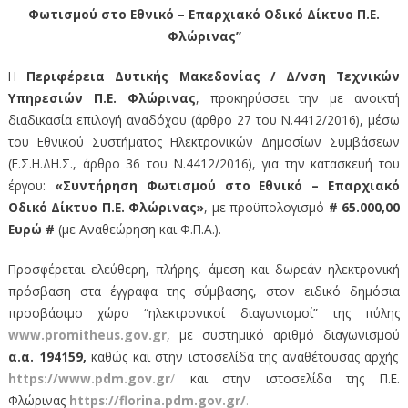
Φωτισμού στο Εθνικό – Επαρχιακό Οδικό Δίκτυο Π.Ε.
Φλώρινας”
Η
Περιφέρεια Δυτικής Μακεδονίας / Δ/νση Τεχνικών
Υπηρεσιών Π.Ε. Φλώρινας
, προκηρύσσει την με ανοικτή
διαδικασία επιλογή αναδόχου (άρθρο 27 του Ν.4412/2016), μέσω
του Εθνικού Συστήματος Ηλεκτρονικών Δημοσίων Συμβάσεων
(Ε.Σ.Η.ΔΗ.Σ., άρθρο 36 του Ν.4412/2016), για την κατασκευή του
έργου:
«Συντήρηση Φωτισμού στο Εθνικό – Επαρχιακό
Οδικό Δίκτυο Π.Ε. Φλώρινας»
, με προϋπολογισμό
# 65.000,00
Ευρώ #
(με Αναθεώρηση και Φ.Π.Α.).
Προσφέρεται ελεύθερη, πλήρης, άμεση και δωρεάν ηλεκτρονική
πρόσβαση στα έγγραφα της σύμβασης, στον ειδικό δημόσια
προσβάσιμο χώρο “ηλεκτρονικοί διαγωνισμοί” της πύλης
www.promitheus.gov.gr
, με συστημικό αριθμό διαγωνισμού
α.α. 194159,
καθώς και στην ιστοσελίδα της αναθέτουσας αρχής
https://www.pdm.gov.gr
/
και στην ιστοσελίδα της Π.Ε.
Φλώρινας
https://florina.pdm.gov.gr/
.