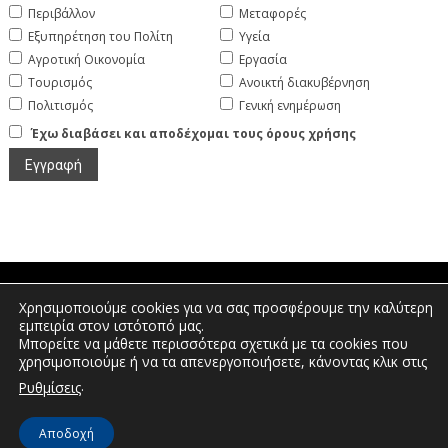
Περιβάλλον
Μεταφορές
Εξυπηρέτηση του Πολίτη
Υγεία
Αγροτική Οικονομία
Εργασία
Τουρισμός
Ανοικτή διακυβέρνηση
Πολιτισμός
Γενική ενημέρωση
Έχω διαβάσει και αποδέχομαι τους όρους χρήσης
Χρησιμοποιούμε cookies για να σας προσφέρουμε την καλύτερη
Πτολεμαίων 1, Διοικητήριο Φλώρινας |
εμπειρία στον ιστότοπό μας.
Τηλέφωνο: 2385350400 | Email:
Μπορείτε να μάθετε περισσότερα σχετικά με τα cookies που
info.florina@pdm.gov.gr
χρησιμοποιούμε ή να τα απενεργοποιήσετε, κάνοντας κλικ στις
.
Ρυθμίσεις
© Διεύθυνση Διαφάνειας & Ηλεκτρονικής Διακυβέρνησης | Περιφερειακή
Αποδοχή
Ενότητα Φλώρινας | 2026