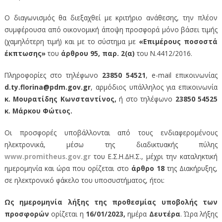
Ο διαγωνισμός θα διεξαχθεί με κριτήριο ανάθεσης, την πλέον
συμφέρουσα από οικονομική άποψη προσφορά μόνο βάσει τιμής
(χαμηλότερη τιμή) και με το σύστημα με
«Επιμέρους ποσοστά
έκπτωσης»
του
άρθρου 95, παρ. 2(α)
του Ν.4412/2016.
Πληροφορίες στο τηλέφωνο
23850 54521
, e-mail επικοινωνίας
d
.
ty
.
florina
@
pdm
.
gov
.
gr
, αρμόδιος υπάλληλος για επικοινωνία
κ. Μουρατίδης Κωνσταντίνος,
ή στο τηλέφωνο
23850 54525
κ. Μάρκου Φώτιος.
Οι προσφορές υποβάλλονται από τους ενδιαφερομένους
ηλεκτρονικά, μέσω της διαδικτυακής πύλης
www.promitheus.gov.gr
του Ε.Σ.Η.ΔΗ.Σ., μέχρι την καταληκτική
ημερομηνία και ώρα που ορίζεται στο
άρθρο 18
της Διακήρυξης,
σε ηλεκτρονικό φάκελο του υποσυστήματος, ήτοι:
Ως ημερομηνία λήξης της προθεσμίας υποβολής
των
προσφορών
ορίζεται η
16/01/2023,
ημέρα
Δευτέρα
. Ώρα λήξης