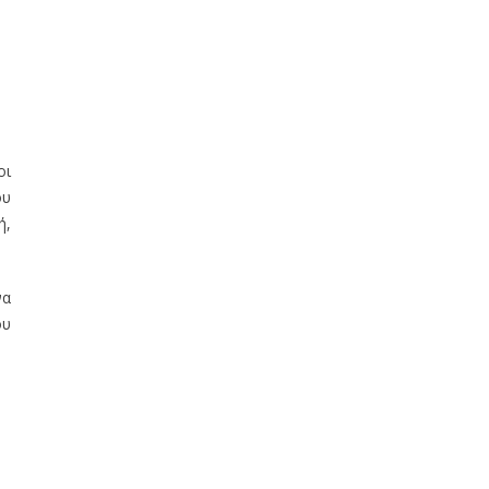
οι
ου
ή,
να
ου