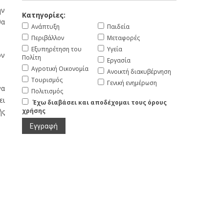
ην
Κατηγορίες:
θα
Ανάπτυξη
Παιδεία
Περιβάλλον
Μεταφορές
Εξυπηρέτηση του
Υγεία
ον
Πολίτη
Εργασία
Αγροτική Οικονομία
Ανοικτή διακυβέρνηση
Τουρισμός
Γενική ενημέρωση
να
Πολιτισμός
ει
Έχω διαβάσει και αποδέχομαι τους όρους
χρήσης
ής