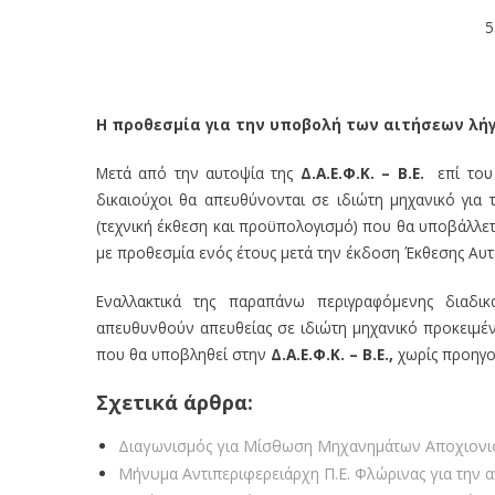
5
Η προθεσμία για την υποβολή των αιτήσεων λήγε
Μετά από την αυτοψία της
Δ.Α.Ε.Φ.Κ. – Β.Ε.
επί του
δικαιούχοι θα απευθύνονται σε ιδιώτη μηχανικό για
(τεχνική έκθεση και προϋπολογισμό) που θα υποβάλλετ
με προθεσμία ενός έτους μετά την έκδοση Έκθεσης Αυτ
Εναλλακτικά της παραπάνω περιγραφόμενης διαδικ
απευθυνθούν απευθείας σε ιδιώτη μηχανικό προκειμέν
που θα υποβληθεί στην
Δ.Α.Ε.Φ.Κ. – Β.Ε.,
χωρίς προηγο
Σχετικά άρθρα:
Διαγωνισμός για Μίσθωση Μηχανημάτων Αποχιονισ
Μήνυμα Αντιπεριφερειάρχη Π.Ε. Φλώρινας για την 