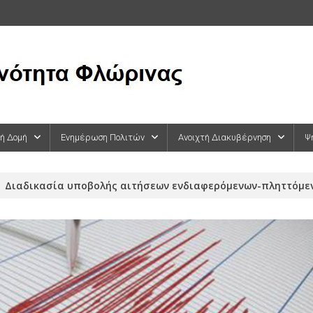
κή Δομή
Ενημέρωση Πολιτών
Ανοιχτή Διακυβέρνηση
Ψ
Διαδικασία υποβολής αιτήσεων ενδιαφερόμενων-πληττόμεν