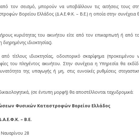
 από τον σεισμό, μπορούν να υποβάλλουν τις αιτήσεις τους στ
οφών Βορείου Ελλάδος (Δ.Α.Ε.Φ.Κ. – Β.Ε.) η οποία στην συνέχεια 
λήρους κυριότητας του ακινήτου είτε από τον επικαρπωτή ή από τ
 διηρημένης ιδιοκτησίας).
από τίτλους ιδιοκτησίας, οδοιπορικό σκαρίφημα (προκειμένου 
φίες του πληγέντος ακινήτου. Στην συνέχεια η Υπηρεσία θα εκδίδ
νατότητα της υπαγωγής ή μη, στις ευνοϊκές ρυθμίσεις στεγαστικ
καιολογητικά, (σε έντυπη μορφή) θα αποστέλλονται ταχυδρομικά:
ώσεων Φυσικών Καταστροφών Βορείου Ελλάδος
Δ.Α.Ε.Φ.Κ. – Β.Ε.
Ναυαρίνου 28