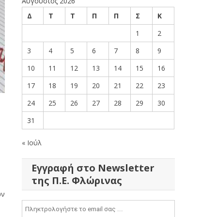
Αύγουστος 2026
Δ
Τ
Τ
Π
Π
Σ
Κ
1
2
3
4
5
6
7
8
9
10
11
12
13
14
15
16
17
18
19
20
21
22
23
24
25
26
27
28
29
30
31
« Ιούλ
Εγγραφή στο Newsletter
της Π.Ε. Φλώρινας
ων