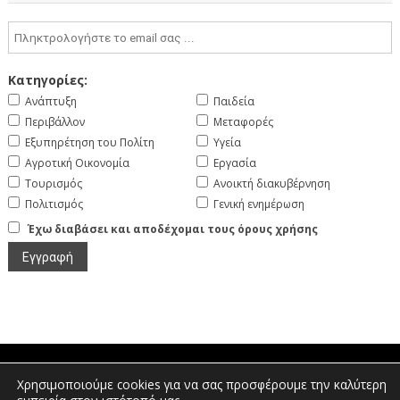
Κατηγορίες:
Ανάπτυξη
Παιδεία
Περιβάλλον
Μεταφορές
Εξυπηρέτηση του Πολίτη
Υγεία
Αγροτική Οικονομία
Εργασία
Τουρισμός
Ανοικτή διακυβέρνηση
Πολιτισμός
Γενική ενημέρωση
Έχω διαβάσει και αποδέχομαι τους όρους χρήσης
Χρησιμοποιούμε cookies για να σας προσφέρουμε την καλύτερη
Πτολεμαίων 1, Διοικητήριο Φλώρινας |