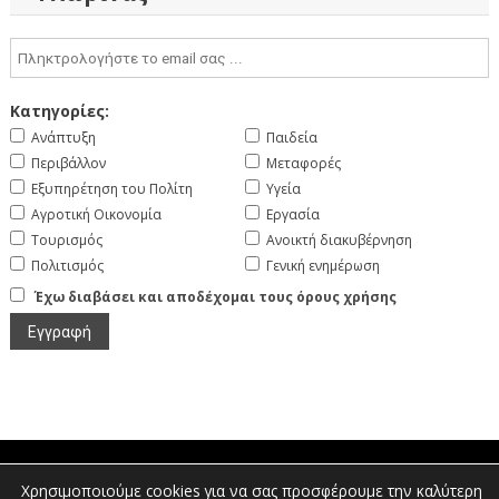
Κατηγορίες:
Ανάπτυξη
Παιδεία
Περιβάλλον
Μεταφορές
Εξυπηρέτηση του Πολίτη
Υγεία
Αγροτική Οικονομία
Εργασία
Τουρισμός
Ανοικτή διακυβέρνηση
Πολιτισμός
Γενική ενημέρωση
Έχω διαβάσει και αποδέχομαι τους όρους χρήσης
Χρησιμοποιούμε cookies για να σας προσφέρουμε την καλύτερη
Πτολεμαίων 1, Διοικητήριο Φλώρινας |