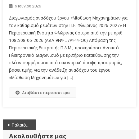
9 Ιουνίου 2026
Διαγωνισμός αναδόχου έργου «Μίσθωση Μηχανημάτων για
τον καθαρισμό ρεμάτων στην Π.Ε. Φλώρινας 2026-2027» Η
Περιφερειακή Ενότητα Φλώρινας ύστερα από την με αριθ.
1082/08-06-2026 (ΑΔΑ 9ΝΨΞ7ΛΨ-ΨΟ0) Απόφαση της
Περιφερειακής Επιτροπής Π.Δ.Μ., προκηρύσσει Ανοικτό
Ηλεκτρονικό Διαγωνισμό με κριτήριο κατακύρωσης την
πλέον συμφέρουσα από οικονομική άποψη προσφοράς,
βάσει τιμής, για την ανάδειξη αναδόχου του έργου
«Μίσθωση Μηχανημάτων για […]
Διαβάστε περισσότερα
Πλοήγηση
Παλαιότερα άρθρα
άρθρων
Ακολουθήστε μας