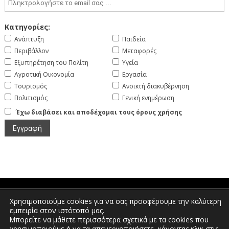
Κατηγορίες:
Ανάπτυξη
Παιδεία
Περιβάλλον
Μεταφορές
Εξυπηρέτηση του Πολίτη
Υγεία
Αγροτική Οικονομία
Εργασία
Τουρισμός
Ανοικτή διακυβέρνηση
Πολιτισμός
Γενική ενημέρωση
Έχω διαβάσει και αποδέχομαι τους όρους χρήσης
Χρησιμοποιούμε cookies για να σας προσφέρουμε την καλύτερη
Πτολεμαίων 1, Διοικητήριο Φλώρινας |
εμπειρία στον ιστότοπό μας.
Τηλέφωνο: 2385350400 | Email:
Μπορείτε να μάθετε περισσότερα σχετικά με τα cookies που
info.florina@pdm.gov.gr
χρησιμοποιούμε ή να τα απενεργοποιήσετε, κάνοντας κλικ στις