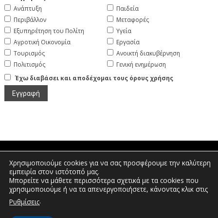
Ανάπτυξη
Παιδεία
Περιβάλλον
Μεταφορές
Εξυπηρέτηση του Πολίτη
Υγεία
Αγροτική Οικονομία
Εργασία
Τουρισμός
Ανοικτή διακυβέρνηση
Πολιτισμός
Γενική ενημέρωση
Έχω διαβάσει και αποδέχομαι τους όρους χρήσης
Χρησιμοποιούμε cookies για να σας προσφέρουμε την καλύτερη
Πτολεμαίων 1, Διοικητήριο Φλώρινας |
εμπειρία στον ιστότοπό μας.
Τηλέφωνο: 2385350400 | Email:
Μπορείτε να μάθετε περισσότερα σχετικά με τα cookies που
info.florina@pdm.gov.gr
χρησιμοποιούμε ή να τα απενεργοποιήσετε, κάνοντας κλικ στις
.
Ρυθμίσεις