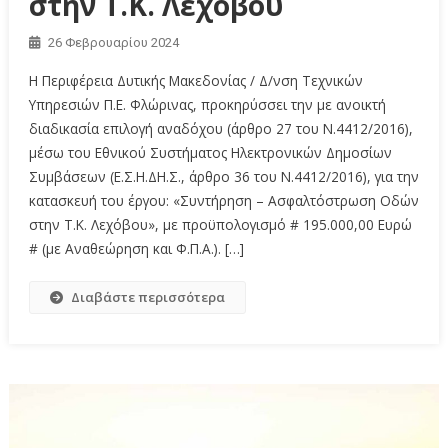
στην Τ.Κ. Λεχόβου
26 Φεβρουαρίου 2024
Η Περιφέρεια Δυτικής Μακεδονίας / Δ/νση Τεχνικών
Υπηρεσιών Π.Ε. Φλώρινας, προκηρύσσει την με ανοικτή
διαδικασία επιλογή αναδόχου (άρθρο 27 του Ν.4412/2016),
μέσω του Εθνικού Συστήματος Ηλεκτρονικών Δημοσίων
Συμβάσεων (Ε.Σ.Η.ΔΗ.Σ., άρθρο 36 του Ν.4412/2016), για την
κατασκευή του έργου: «Συντήρηση – Ασφαλτόστρωση Οδών
στην Τ.Κ. Λεχόβου», με προϋπολογισμό # 195.000,00 Ευρώ
# (με Αναθεώρηση και Φ.Π.Α.). […]
Διαβάστε περισσότερα