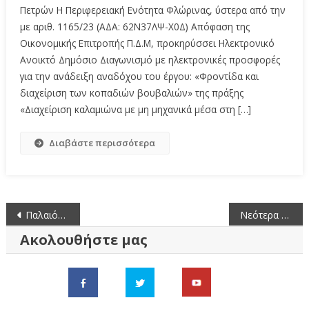
Πετρών Η Περιφερειακή Ενότητα Φλώρινας, ύστερα από την
με αριθ. 1165/23 (ΑΔΑ: 62Ν37ΛΨ-Χ0Δ) Απόφαση της
Οικονομικής Επιτροπής Π.Δ.Μ, προκηρύσσει Ηλεκτρονικό
Ανοικτό Δημόσιο Διαγωνισμό με ηλεκτρονικές προσφορές
για την ανάδειξη αναδόχου του έργου: «Φροντίδα και
διαχείριση των κοπαδιών βουβαλιών» της πράξης
«Διαχείριση καλαμιώνα με μη μηχανικά μέσα στη […]
Διαβάστε περισσότερα
Πλοήγηση
Παλαιότερα άρθρα
Νεότερα άρθρα
άρθρων
Ακολουθήστε μας