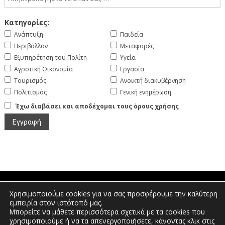
Κατηγορίες:
Ανάπτυξη
Παιδεία
Περιβάλλον
Μεταφορές
Εξυπηρέτηση του Πολίτη
Υγεία
Αγροτική Οικονομία
Εργασία
Τουρισμός
Ανοικτή διακυβέρνηση
Πολιτισμός
Γενική ενημέρωση
Έχω διαβάσει και αποδέχομαι τους όρους χρήσης
Χρησιμοποιούμε cookies για να σας προσφέρουμε την καλύτερη
Πτολεμαίων 1, Διοικητήριο Φλώρινας |
εμπειρία στον ιστότοπό μας.
Τηλέφωνο: 2385350400 | Email:
Μπορείτε να μάθετε περισσότερα σχετικά με τα cookies που
info.florina@pdm.gov.gr
χρησιμοποιούμε ή να τα απενεργοποιήσετε, κάνοντας κλικ στις