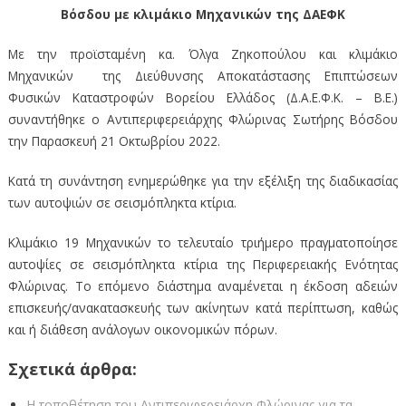
Βόσδου με κλιμάκιο Μηχανικών της ΔΑΕΦΚ
Με την προϊσταμένη κα. Όλγα Ζηκοπούλου και κλιμάκιο
Μηχανικών της Διεύθυνσης Αποκατάστασης Επιπτώσεων
Φυσικών Καταστροφών Βορείου Ελλάδος (Δ.Α.Ε.Φ.Κ. – Β.Ε.)
συναντήθηκε ο Αντιπεριφερειάρχης Φλώρινας Σωτήρης Βόσδου
την Παρασκευή 21 Οκτωβρίου 2022.
Κατά τη συνάντηση ενημερώθηκε για την εξέλιξη της διαδικασίας
των αυτοψιών σε σεισμόπληκτα κτίρια.
Κλιμάκιο 19 Μηχανικών το τελευταίο τριήμερο πραγματοποίησε
αυτοψίες σε σεισμόπληκτα κτίρια της Περιφερειακής Ενότητας
Φλώρινας. Το επόμενο διάστημα αναμένεται η έκδοση αδειών
επισκευής/ανακατασκευής των ακίνητων κατά περίπτωση, καθώς
και ή διάθεση ανάλογων οικονομικών πόρων.
Σχετικά άρθρα:
Η τοποθέτηση του Αντιπεριφερειάρχη Φλώρινας για τα