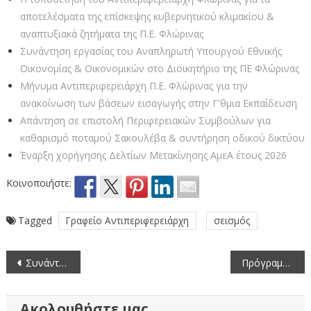
αποτελέσματα της επίσκεψης κυβερνητικού κλιμακίου &
αναπτυξιακά ζητήματα της Π.Ε. Φλώρινας
Συνάντηση εργασίας του Αναπληρωτή Υπουργού Εθνικής
Οικονομίας & Οικονομικών στο Διοικητήριο της ΠΕ Φλώρινας
Μήνυμα Αντιπεριφερειάρχη Π.Ε. Φλώρινας για την
ανακοίνωση των βάσεων εισαγωγής στην Γ'θμια Εκπαίδευση
Απάντηση σε επιστολή Περιφερειακών Συμβούλων για
καθαρισμό ποταμού Σακουλέβα & συντήρηση οδικού δικτύου
Έναρξη χορήγησης Δελτίων Μετακίνησης ΑμεΑ έτους 2026
Κοινοποιήστε:
Tagged
Γραφείο Αντιπεριφερειάρχη
σεισμός
Πλοήγηση
Συνάντηση Αντιπεριφερειάρχη Φλώρινας με τους Διευθυντές της Aβάθμιας και Bβάθμιας Εκπαίδευσης Φλώρινας
Πρόγραμμα εορτασμού της εθνικής επετείου της 28ης Οκτωβρίου 1940 στην πόλη της Φλώρινας
άρθρων
Ακολουθήστε μας