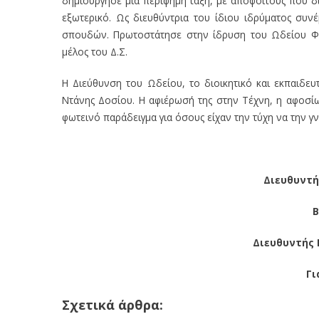
δημιούργησε μια περίφημη τάξη, με αποφοίτους που δι
εξωτερικό. Ως διευθύντρια του ίδιου ιδρύματος συν
σπουδών. Πρωτοστάτησε στην ίδρυση του Ωδείου Φλώ
μέλος του Δ.Σ.
Η Διεύθυνση του Ωδείου, το διοικητικό και εκπαιδευ
Ντάνης Δοσίου. Η αφιέρωσή της στην Τέχνη, η αφοσίω
φωτεινό παράδειγμα για όσους είχαν την τύχη να την γ
Διευθυντή
Β
Διευθυντής
Γι
Σχετικά άρθρα: