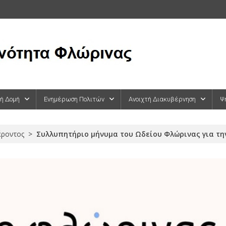
κή Δομή
Ενημέρωση Πολιτών
Ανοιχτή Διακυβέρνηση
Ψ
έροντος
>
Συλλυπητήριο μήνυμα του Ωδείου Φλώρινας για τη