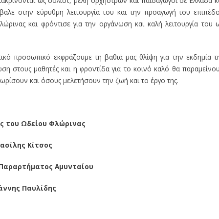
ακρίνονται ως σολίστ, μέλη ορχηστρών και παιδαγωγοί σε Ελλάδα κ
έβαλε στην εύρυθμη λειτουργία του και την προαγωγή του επιπέδ
ρινας και φρόντισε για την οργάνωση και καλή λειτουργία του 
τικό προσωπικό εκφράζουμε τη βαθιά μας θλίψη για την εκδημία τ
ση στους μαθητές και η φροντίδα για το κοινό καλό θα παραμείνο
νωρίσουν και όσους μελετήσουν την ζωή και το έργο της.
ς του Ωδείου Φλώρινας
ασίλης Κίτσος
 Παραρτήματος Αμυνταίου
άννης Παυλίδης