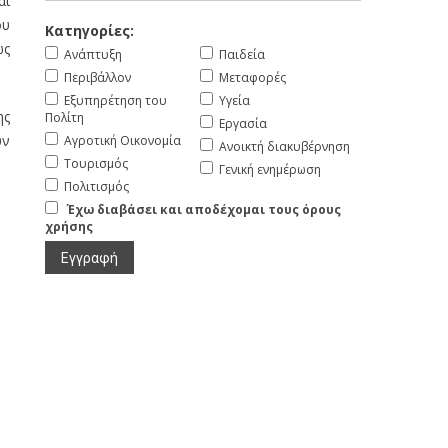
αι
ου
Κατηγορίες:
ως
Ανάπτυξη
Παιδεία
Περιβάλλον
Μεταφορές
Εξυπηρέτηση του
Υγεία
ης
Πολίτη
Εργασία
υν
Αγροτική Οικονομία
Ανοικτή διακυβέρνηση
Τουρισμός
Γενική ενημέρωση
Πολιτισμός
Έχω διαβάσει και αποδέχομαι τους όρους
χρήσης