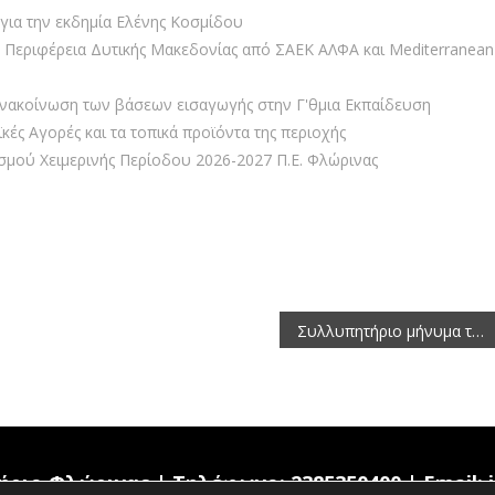
ια την εκδημία Ελένης Κοσμίδου
 Περιφέρεια Δυτικής Μακεδονίας από ΣΑEK ΑΛΦΑ και Mediterranean
ανακοίνωση των βάσεων εισαγωγής στην Γ'θμια Εκπαίδευση
κές Αγορές και τα τοπικά προϊόντα της περιοχής
μού Χειμερινής Περίοδου 2026-2027 Π.Ε. Φλώρινας
Συλλυπητήριο μήνυμα του Αντιπεριφερειάρχη Φλώρινας για τον θάνατο της Ντάνης Δοσίου
ήριο Φλώρινας | Τηλέφωνο: 2385350400 | Email: i