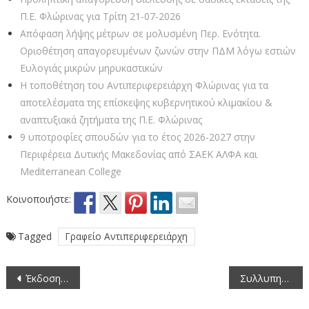
Π.Ε. Φλώρινας για Τρίτη 21-07-2026
Απόφαση λήψης μέτρων σε μολυσμένη Περ. Ενότητα.
Οριοθέτηση απαγορευμένων ζωνών στην ΠΔΜ λόγω εστιών
Ευλογιάς μικρών μηρυκαστικών
Η τοποθέτηση του Αντιπεριφερειάρχη Φλώρινας για τα
αποτελέσματα της επίσκεψης κυβερνητικού κλιμακίου &
αναπτυξιακά ζητήματα της Π.Ε. Φλώρινας
9 υποτροφίες σπουδών για το έτος 2026-2027 στην
Περιφέρεια Δυτικής Μακεδονίας από ΣΑEK ΑΛΦΑ και
Mediterranean College
Κοινοποιήστε:
Tagged
Γραφείο Αντιπεριφερειάρχη
Πλοήγηση
Έκδοση εγκυκλίου παράτασης υποβολής παραστατικών συμμόρφωσης ειδικών διατάξεων για το έτος εφαρμογής 2020γιατους δικαιούχους της Δράσης 10.1.08 «Εφαρμογή της μεθόδου σεξουαλικής σύγχυσης των μικρολεπιδοπτέρων (ΚΟΜΦΟΥΖΙΟ)» του Μέτρου 10 «Γεωργοπεριβαλλοντικά και κλιματικά μέτρα»
Συλλυπητήριο μήνυμα από τον Αντιπεριφερειάρχη Φλώρινας για τον θάνατο του Κωνσταντίνου Σαχινίδη
άρθρων