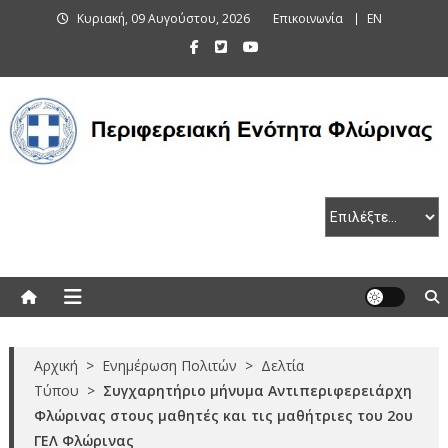
Skip
Κυριακή, 09 Αυγούστου, 2026
Επικοινωνία
EN
to
content
Περιφερειακή Ενότητα Φλώρινας
Αρχική
>
Ενημέρωση Πολιτών
>
Δελτία
Τύπου
>
Συγχαρητήριο μήνυμα Αντιπεριφερειάρχη
Φλώρινας στους μαθητές και τις μαθήτριες του 2ου
ΓΕΛ Φλώρινας