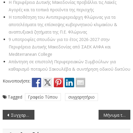
Η Περιφέρεια Δυτικής Μακεδονίας προβάλλει τις Λαϊκές
Αγορές και τα τοπικά προϊόντα της περιοχής
Η τοποθέτηση του Αντιπεριφερειάρχη Φλώρινας για τα
αποτελέσματα της επίσκεψης κυβερνητικού κλιμακίου &
αναπτυξιακά ζητήματα της Π.Ε. Φλώρινας
9 υποτροφίες σπουδών για το έτος 2026-2027 στην
Περιφέρεια Δυτικής Μακεδονίας από ΣΑEK ΑΛΦΑ και
Mediterranean College
Απάντηση σε επιστολή Περιφερειακών Συμβούλων για
καθαρισμό ποταμού Σακουλέβα & συντήρηση οδικού δικτύου
Κοινοποιήστε:
Tagged
Γραφείο Τύπου
συγχαρητήριο
Πλοήγηση
Συγχαρητήριο μήνυμα σε νέους Διοικητές Περιφ. Πυροσβεστικής Διοίκησης Δυτ. Μακεδονίας & Πυροσβεστικής Υπηρεσίας Φλώρινας
Μήνυμα του Αντιπεριφερειάρχη Φλώρινας Αθανάσιου Τάσκα για την εορτασμό των Τριών Ιεραρχών
άρθρων