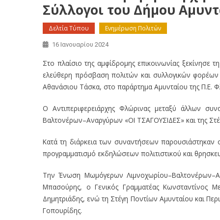
Σύλλογοι του Δήμου Αμυντ
Δελτία Τύπου
Ενημέρωση Πολιτών
16 Ιανουαρίου 2024
Στο πλαίσιο της αμφίδρομης επικοινωνίας ξεκίνησε τη 
ελεύθερη πρόσβαση πολιτών και συλλογικών φορέων 
Αθανάσιου Τάσκα, στο παράρτημα Αμυνταίου της Π.Ε. Φλ
Ο Αντιπεριφερειάρχης Φλώρινας μεταξύ άλλων συ
Βαλτονέρων–Αναργύρων «ΟΙ ΤΣΑΓΟΥΣΙΔΕΣ» και της Στέ
Κατά τη διάρκεια των συναντήσεων παρουσιάστηκαν ο
προγραμματισμό εκδηλώσεων πολιτιστικού και θρησκευ
Την Ένωση Μωμόγερων Λιμνοχωρίου–Βαλτονέρων–Α
Μπασούρης, ο Γενικός Γραμματέας Κωνσταντίνος Μ
Δημητριάδης, ενώ τη Στέγη Ποντίων Αμυνταίου και Περ
Γοπουρίδης.