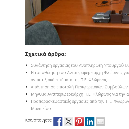
Σχετικά άρθρα:
Συνάντηση εργασίας του Αναπληρωτή Υπουργού Εθν
Η τοποθέτηση του Αντιπεριφερειάρχη Φλώρινας για
αναπτυξιακά ζητήματα της Π.Ε. Φλώρινας
Απάντηση σε επιστολή Περιφερειακών Συμβούλων 
Μήνυμα Αντιπεριφερειάρχη Π.Ε. Φλώρινας για την 
Προπαρασκευαστικές εργασίες από την Π.Ε. Φλώριν
Μανιακίου
Κοινοποιήστε: