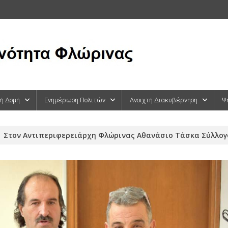
κή Δομή
Ενημέρωση Πολιτών
Ανοιχτή Διακυβέρνηση
Ψ
Στον Αντιπεριφερειάρχη Φλώρινας Αθανάσιο Τάσκα Σύλλογ