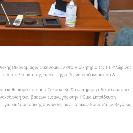
ικής Οικονομίας & Οικονομικών στο Διοικητήριο της ΠΕ Φλώρινας
 τα αποτελέσματα της επίσκεψης κυβερνητικού κλιμακίου &
για καθαρισμό ποταμού Σακουλέβα & συντήρηση οδικού δικτύου
ανακοίνωση των βάσεων εισαγωγής στην Γ'θμια Εκπαίδευση
ας για επίλυση οδικής σύνδεσης των Τοπικών Κοινοτήτων Βεγόρας 