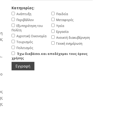
Κατηγορίες:
Ανάπτυξη
Παιδεία
Περιβάλλον
Μεταφορές
Εξυπηρέτηση του
Υγεία
Πολίτη
Εργασία
 η
Αγροτική Οικονομία
Ανοικτή διακυβέρνηση
ας
Τουρισμός
Γενική ενημέρωση
Πολιτισμός
Έχω διαβάσει και αποδέχομαι τους όρους
υ–
χρήσης
ρο
ος
ης
ης