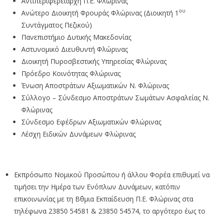
Αντιπεριφερειάρχη Π.Ε. Φλώρινας
ου
Ανώτερο Διοικητή Φρουράς Φλώρινας (Διοικητή 1
Συντάγματος Πεζικού)
Πανεπιστήμιο Δυτικής Μακεδονίας
Αστυνομικό Διευθυντή Φλώρινας
Διοικητή Πυροσβεστικής Υπηρεσίας Φλώρινας
Πρόεδρο Κοινότητας Φλώρινας
Ένωση Αποστράτων Αξιωματικών Ν. Φλώρινας
Σύλλογο – Σύνδεσμο Αποστράτων Σωμάτων Ασφαλείας Ν.
Φλώρινας
Σύνδεσμο Εφέδρων Αξιωματικών Φλώρινας
Λέσχη Ειδικών Δυνάμεων Φλώρινας
Εκπρόσωπο Νομικού Προσώπου ή άλλου Φορέα επιθυμεί να
τιμήσει την Ημέρα των Ενόπλων Δυνάμεων, κατόπιν
επικοινωνίας με τη Β΄θμια Εκπαίδευση Π.Ε. Φλώρινας στα
τηλέφωνα 23850 54581 & 23850 54574, το αργότερο έως το