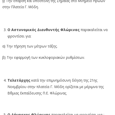
γ) Την έπαρση και υποστολή της Σημαίας στο Μνημείο Ηρώων
στην Πλατεία Γ. Μόδη.
Ο Αστυνομικός Διευθυντής Φλώρινας
παρακαλείται να
φροντίσει για:
α) Την τήρηση των μέτρων τάξης.
β) Την εφαρμογή των κυκλοφοριακών ρυθμίσεων.
Τελετάρχης
κατά την επιμνημόσυνη δέηση της 21ης
Νοεμβρίου στην πλατεία Γ. Μόδη ορίζεται με μέριμνα της
Β΄θμιας Εκπαίδευσης Π.Ε. Φλώρινας.
Ο Δήμαρχος Φλώρινας
παρακαλείται να φροντίσει για :