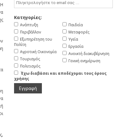
ΚΗ
να
Κατηγορίες:
ης
Ανάπτυξη
Παιδεία
Περιβάλλον
Μεταφορές
Εξυπηρέτηση του
Υγεία
ών
Πολίτη
Εργασία
μη
Αγροτική Οικονομία
Ανοικτή διακυβέρνηση
Τουρισμός
Γενική ενημέρωση
Πολιτισμός
τα
Έχω διαβάσει και αποδέχομαι τους όρους
χρήσης
ση
να
κή
οι
ς,