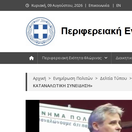
Skip
Κυριακή, 09 Αυγούστου, 2026
Επικοινωνία
EN
to
content
Περιφερειακή Ενότητα Φλώρινας
Περιφερειακή Ενότητα Φλώρινας
Διοικητι
Αρχική
>
Ενημέρωση Πολιτών
>
Δελτία Τύπου
>
ΚΑΤΑΝΑΛΩΤΙΚΗ ΣΥΝΕΙΔΗΣΗ»