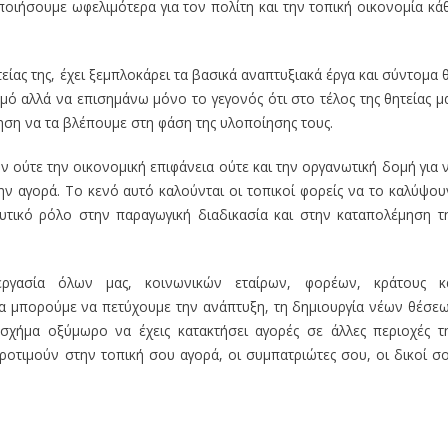
οιήσουμε ωφελιμότερα για τον πολίτη και την τοπική οικονομία κά
είας της, έχει ξεμπλοκάρει τα βασικά αναπτυξιακά έργα και σύντομα 
μό αλλά να επισημάνω μόνο το γεγονός ότι στο τέλος της θητείας μ
ίηση να τα βλέπουμε στη φάση της υλοποίησης τους.
υν ούτε την οικονομική επιφάνεια ούτε και την οργανωτική δομή για 
 αγορά. Το κενό αυτό καλούνται οι τοπικοί φορείς να το καλύψου
λυτικό ρόλο στην παραγωγική διαδικασία και στην καταπολέμηση τ
εργασία όλων μας, κοινωνικών εταίρων, φορέων, κράτους κ
εια μπορούμε να πετύχουμε την ανάπτυξη, τη δημιουργία νέων θέσε
 σχήμα οξύμωρο να έχεις κατακτήσει αγορές σε άλλες περιοχές τ
προτιμούν στην τοπική σου αγορά, οι συμπατριώτες σου, οι δικοί σ