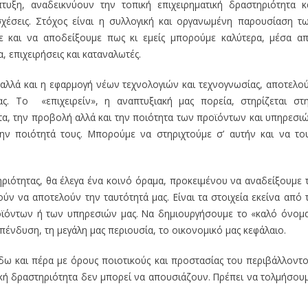
υξη, αναδεικνύουν την τοπική επιχειρηματική δραστηριότητα κ
σχέσεις. Στόχος είναι η συλλογική και οργανωμένη παρουσίαση τ
 και να αποδείξουμε πως κι εμείς μπορούμε καλύτερα, μέσα α
, επιχειρήσεις και καταναλωτές.
αλλά και η εφαρμογή νέων τεχνολογιών και τεχνογνωσίας, αποτελο
. Το «επιχειρείν», η αναπτυξιακή μας πορεία, στηρίζεται στ
τα, την προβολή αλλά και την ποιότητα των προϊόντων και υπηρεσι
 την ποιότητά τους. Μπορούμε να στηριχτούμε σ’ αυτήν και να το
ηριότητας, θα έλεγα ένα κοινό όραμα, προκειμένου να αναδείξουμε 
ούν να αποτελούν την ταυτότητά μας. Είναι τα στοιχεία εκείνα από 
ροϊόντων ή των υπηρεσιών μας. Να δημιουργήσουμε το «καλό όνομ
επένδυση, τη μεγάλη μας περιουσία, το οικονομικό μας κεφάλαιο.
 δω και πέρα με όρους ποιοτικούς και προστασίας του περιβάλλοντο
ατική δραστηριότητα δεν μπορεί να απουσιάζουν. Πρέπει να τολμήσου