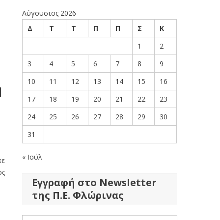
Αύγουστος 2026
Δ
Τ
Τ
Π
Π
Σ
Κ
1
2
3
4
5
6
7
8
9
10
11
12
13
14
15
16
Η
17
18
19
20
21
22
23
24
25
26
27
28
29
30
31
« Ιούλ
κε
ος
Εγγραφή στο Newsletter
της Π.Ε. Φλώρινας