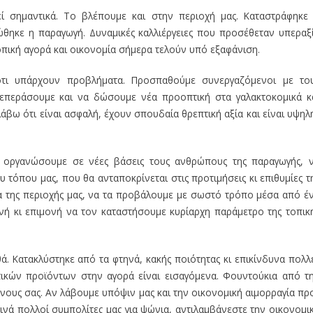
εί σημαντικά. Το βλέπουμε και στην περιοχή μας. Καταστράφηκε
ώθηκε η παραγωγή. Δυναμικές καλλιέργειες που προσέθεταν υπεραξ
οπική αγορά και οικονομία σήμερα τελούν υπό εξαφάνιση.
ότι υπάρχουν προβλήματα. Προσπαθούμε συνεργαζόμενοι με το
επεράσουμε και να δώσουμε νέα προοπτική στα γαλακτοκομικά κ
βω ότι είναι ασφαλή, έχουν σπουδαία θρεπτική αξία και είναι υψηλ
α οργανώσουμε σε νέες βάσεις τους ανθρώπους της παραγωγής, 
τόπου μας, που θα ανταποκρίνεται στις προτιμήσεις κι επιθυμίες τ
α της περιοχής μας, να τα προβάλουμε με σωστό τρόπο μέσα από έ
νή κι επιμονή να τον καταστήσουμε κυρίαρχη παράμετρο της τοπικ
ά. Κατακλύστηκε από τα φτηνά, κακής ποιότητας κι επικίνδυνα πολλ
τικών προϊόντων στην αγορά είναι εισαγόμενα. Φουντούκια από τ
ο νους σας. Αν λάβουμε υπόψιν μας και την οικονομική αιμορραγία πρ
ινά πολλοί συμπολίτες μας για ψώνια, αντιλαμβάνεστε την οικονομι