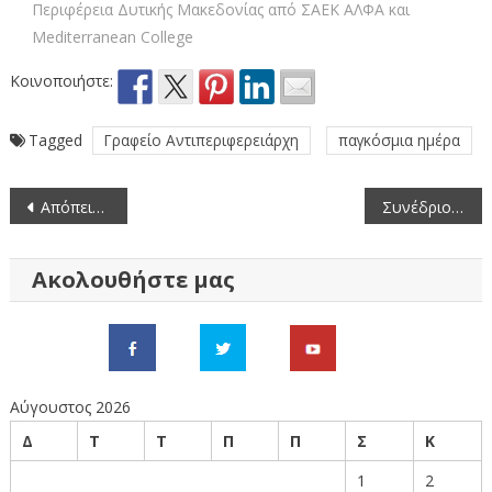
Περιφέρεια Δυτικής Μακεδονίας από ΣΑEK ΑΛΦΑ και
Mediterranean College
Κοινοποιήστε:
Tagged
Γραφείο Αντιπεριφερειάρχη
παγκόσμια ημέρα
Πλοήγηση
Απόπειρα εξαπάτησης με δήθεν καταβολή χρημάτων από τις Υπηρεσίες της Περιφερειακής Ενότητας Φλώρινας
Συνέδριο στη Φλώρινα: “Ο προσφυγικός κόσμος στην Ελλάδα μετά τη Συνθήκη της Λωζάνης” 17-19 Μαρτίου 2023
άρθρων
Ακολουθήστε μας
Αύγουστος 2026
Δ
Τ
Τ
Π
Π
Σ
Κ
1
2