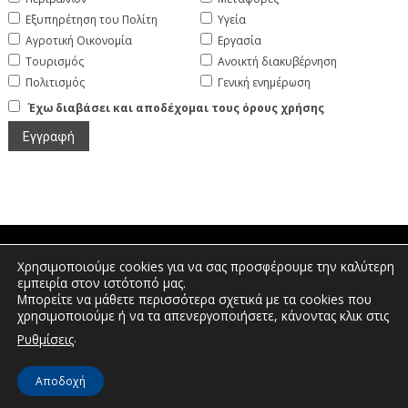
Εξυπηρέτηση του Πολίτη
Υγεία
Αγροτική Οικονομία
Εργασία
Τουρισμός
Ανοικτή διακυβέρνηση
Πολιτισμός
Γενική ενημέρωση
Έχω διαβάσει και αποδέχομαι τους όρους χρήσης
Χρησιμοποιούμε cookies για να σας προσφέρουμε την καλύτερη
Πτολεμαίων 1, Διοικητήριο Φλώρινας |
εμπειρία στον ιστότοπό μας.
Τηλέφωνο: 2385350400 | Email:
Μπορείτε να μάθετε περισσότερα σχετικά με τα cookies που
info.florina@pdm.gov.gr
χρησιμοποιούμε ή να τα απενεργοποιήσετε, κάνοντας κλικ στις
.
Ρυθμίσεις
© Διεύθυνση Διαφάνειας & Ηλεκτρονικής Διακυβέρνησης | Περιφερειακή
Αποδοχή
Ενότητα Φλώρινας | 2026