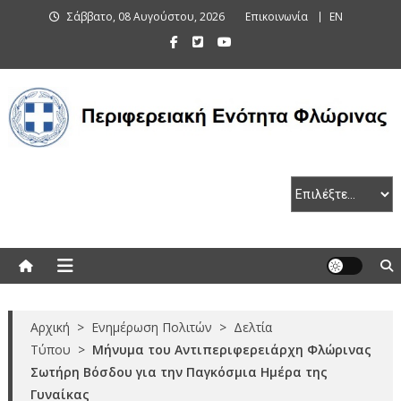
Skip
Σάββατο, 08 Αυγούστου, 2026
Επικοινωνία
EN
to
content
Περιφερειακή Ενότητα Φλώρινας
Αρχική
>
Ενημέρωση Πολιτών
>
Δελτία
Τύπου
>
Μήνυμα του Αντιπεριφερειάρχη Φλώρινας
Σωτήρη Βόσδου για την Παγκόσμια Ημέρα της
Γυναίκας