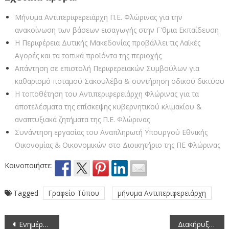
Μήνυμα Αντιπεριφερειάρχη Π.Ε. Φλώρινας για την
ανακοίνωση των βάσεων εισαγωγής στην Γ'θμια Εκπαίδευση
Η Περιφέρεια Δυτικής Μακεδονίας προβάλλει τις Λαϊκές
Αγορές και τα τοπικά προϊόντα της περιοχής
Απάντηση σε επιστολή Περιφερειακών Συμβούλων για
καθαρισμό ποταμού Σακουλέβα & συντήρηση οδικού δικτύου
Η τοποθέτηση του Αντιπεριφερειάρχη Φλώρινας για τα
αποτελέσματα της επίσκεψης κυβερνητικού κλιμακίου &
αναπτυξιακά ζητήματα της Π.Ε. Φλώρινας
Συνάντηση εργασίας του Αναπληρωτή Υπουργού Εθνικής
Οικονομίας & Οικονομικών στο Διοικητήριο της ΠΕ Φλώρινας
Κοινοποιήστε:
Tagged
Γραφείο Τύπου
μήνυμα Αντιπεριφερειάρχη
Πλοήγηση
Ενημέρωση σχετικά με τη χορήγηση αδειών και πινακίδων κυκλοφορίας σε ρυμουλκούμενα οχήματα (τρέιλερ) κατηγορίας Ο1 και Ο2
Διακήρυξη δημοπρασίας για την παραχώρηση κατά χρήση ακινήτου έκτασης 13.485 τμ στο αγρόκτημα «Αμμοχωρίου» ΠΕ Φλώρινας