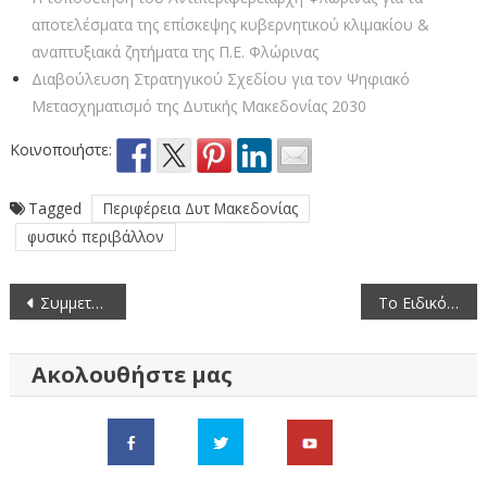
αποτελέσματα της επίσκεψης κυβερνητικού κλιμακίου &
αναπτυξιακά ζητήματα της Π.Ε. Φλώρινας
Διαβούλευση Στρατηγικού Σχεδίου για τον Ψηφιακό
Μετασχηματισμό της Δυτικής Μακεδονίας 2030
Κοινοποιήστε:
Tagged
Περιφέρεια Δυτ Μακεδονίας
φυσικό περιβάλλον
Πλοήγηση
Συμμετοχή της χορωδίας παραδοσιακής μουσικής του Ωδείου Φλώρινας σε συνάντηση χορωδιών στη Λάρισα
Το Ειδικό Αναπτυξιακό Πρόγραμμα (τοπικός πόρος) στην υπηρεσία της καινοτομίας και των ευρεσιτεχνιών
άρθρων
Ακολουθήστε μας