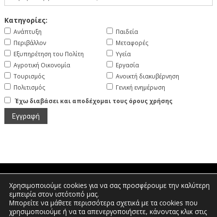
Κατηγορίες:
Ανάπτυξη
Παιδεία
Περιβάλλον
Μεταφορές
Εξυπηρέτηση του Πολίτη
Υγεία
Αγροτική Οικονομία
Εργασία
Τουρισμός
Ανοικτή διακυβέρνηση
Πολιτισμός
Γενική ενημέρωση
Έχω διαβάσει και αποδέχομαι τους όρους χρήσης
Χρησιμοποιούμε cookies για να σας προσφέρουμε την καλύτερη
Πτολεμαίων 1, Διοικητήριο Φλώρινας |
εμπειρία στον ιστότοπό μας.
Τηλέφωνο: 2385350400 | Email:
Μπορείτε να μάθετε περισσότερα σχετικά με τα cookies που
info.florina@pdm.gov.gr
χρησιμοποιούμε ή να τα απενεργοποιήσετε, κάνοντας κλικ στις