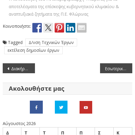
αποτελέσματα της επίσκεψης κυβερνητικού κλιμακίου &
αναπτυξιακά ζητήματα της Π.Ε. Φλώρινας
Κοινοποιήστε:
Tagged
Δ/νση Τεχνικών Έργων
εκτέλεση δημοσίων έργων
Πλοήγηση
Διακήρυξη δημοπρασίας για την παραχώρηση κατά χρήση ακινήτου έκτασης 6.867 τ.μ. στο αγρόκτημα «Πολυπλατάνου» ΠΕ Φλώρινας.
Εσωτερική Οδοποιία ∆ήμου Φλώρινας
άρθρων
Ακολουθήστε μας
Αύγουστος 2026
Δ
Τ
Τ
Π
Π
Σ
Κ