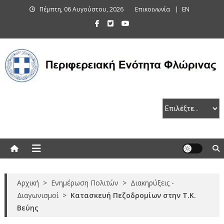
Skip
Πέμπτη, 06 Αυγούστου, 2026
Επικοινωνία
EN
to
content
Περιφερειακή Ενότητα Φλώρινας
Αρχική
>
Ενημέρωση Πολιτών
>
Διακηρύξεις -
Διαγωνισμοί
>
Κατασκευή Πεζοδρομίων στην Τ.Κ.
Βεύης