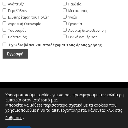
Ανάπτυξη
Παιδεία
Περιβάλλον
Μεταφορές
Εξυπηρέτηση του Πολίτη
Υγεία
Αγροτική Οικονομία
Εργασία
Τουρισμός
Ανοικτή διακυβέρνηση
Πολιτισμός
Γενική ενημέρωση
Έχω διαβάσει και αποδέχομαι τους όρους χρήσης
Χρησιμοποιούμε cookies για να σας προσφέρουμε την καλύτερη
Πτολεμαίων 1, Διοικητήριο Φλώρινας |
εμπειρία στον ιστότοπό μας.
Τηλέφωνο: 2385350400 | Email:
Μπορείτε να μάθετε περισσότερα σχετικά με τα cookies που
info.florina@pdm.gov.gr
χρησιμοποιούμε ή να τα απενεργοποιήσετε, κάνοντας κλικ στις
.
Ρυθμίσεις