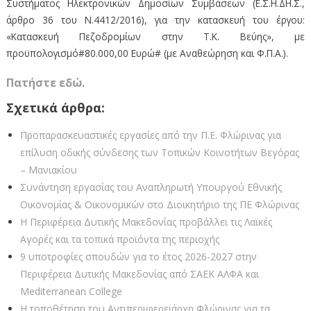
Συστήματος Ηλεκτρονικών Δημοσίων Συμβάσεων (Ε.Σ.Η.ΔΗ.Σ.,
άρθρο 36 του Ν.4412/2016), για την κατασκευή του έργου:
«Κατασκευή Πεζοδρομίων στην Τ.Κ. Βεύης», με
προϋπολογισμό#80.000,00 Ευρώ# (με Αναθεώρηση και Φ.Π.Α.).
Πατήστε εδώ.
Σχετικά άρθρα:
Προπαρασκευαστικές εργασίες από την Π.Ε. Φλώρινας για
επίλυση οδικής σύνδεσης των Τοπικών Κοινοτήτων Βεγόρας
– Μανιακίου
Συνάντηση εργασίας του Αναπληρωτή Υπουργού Εθνικής
Οικονομίας & Οικονομικών στο Διοικητήριο της ΠΕ Φλώρινας
Η Περιφέρεια Δυτικής Μακεδονίας προβάλλει τις Λαϊκές
Αγορές και τα τοπικά προϊόντα της περιοχής
9 υποτροφίες σπουδών για το έτος 2026-2027 στην
Περιφέρεια Δυτικής Μακεδονίας από ΣΑEK ΑΛΦΑ και
Mediterranean College
Η τοποθέτηση του Αντιπεριφερειάρχη Φλώρινας για τα