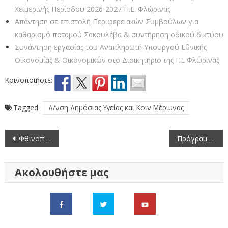
Χειμερινής Περίοδου 2026-2027 Π.Ε. Φλώρινας
Απάντηση σε επιστολή Περιφερειακών Συμβούλων για
καθαρισμό ποταμού Σακουλέβα & συντήρηση οδικού δικτύου
Συνάντηση εργασίας του Αναπληρωτή Υπουργού Εθνικής
Οικονομίας & Οικονομικών στο Διοικητήριο της ΠΕ Φλώρινας
Κοινοποιήστε:
Tagged
Δ/νση Δημόσιας Υγείας και Κοιν Μέριμνας
Πλοήγηση
Φθινοπωρινό Πρόγραμμα 2024 εναερίων ρίψεων εμβολίων-δολωμάτων κατά της λύσσας στην ΠΕ Φλώρινας
Πρόγραμμα εορτασμού της ημέρας του Μακεδονικού Αγώνα στην πόλη της Φλώρινας
άρθρων
Ακολουθήστε μας