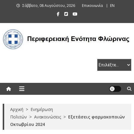
Skip
Σάββατο, 08 Αυγούστου, 2026
Επικοινωνία
EN
to
content
Περιφερειακή Ενότητα Φλώρινας
Αρχική
>
Ενημέρωση
Πολιτών
>
Ανακοινώσεις
>
Εξετάσεις φαρμακοποιών
Οκτωβρίου 2024