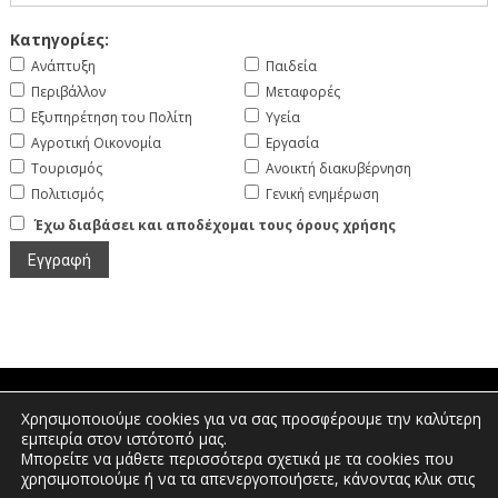
Κατηγορίες:
Ανάπτυξη
Παιδεία
Περιβάλλον
Μεταφορές
Εξυπηρέτηση του Πολίτη
Υγεία
Αγροτική Οικονομία
Εργασία
Τουρισμός
Ανοικτή διακυβέρνηση
Πολιτισμός
Γενική ενημέρωση
Έχω διαβάσει και αποδέχομαι τους όρους χρήσης
Χρησιμοποιούμε cookies για να σας προσφέρουμε την καλύτερη
Πτολεμαίων 1, Διοικητήριο Φλώρινας |
εμπειρία στον ιστότοπό μας.
Τηλέφωνο: 2385350400 | Email:
Μπορείτε να μάθετε περισσότερα σχετικά με τα cookies που
info.florina@pdm.gov.gr
χρησιμοποιούμε ή να τα απενεργοποιήσετε, κάνοντας κλικ στις