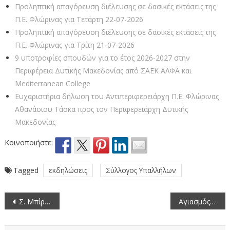
Προληπτική απαγόρευση διέλευσης σε δασικές εκτάσεις της
Π.Ε. Φλώρινας για Τετάρτη 22-07-2026
Προληπτική απαγόρευση διέλευσης σε δασικές εκτάσεις της
Π.Ε. Φλώρινας για Τρίτη 21-07-2026
9 υποτροφίες σπουδών για το έτος 2026-2027 στην
Περιφέρεια Δυτικής Μακεδονίας από ΣΑEK ΑΛΦΑ και
Mediterranean College
Ευχαριστήρια δήλωση του Αντιπεριφερειάρχη Π.Ε. Φλώρινας
Αθανάσιου Τάσκα προς τον Περιφερειάρχη Δυτικής
Μακεδονίας
Κοινοποιήστε:
Tagged
εκδηλώσεις
Σύλλογος Υπαλλήλων
Πλοήγηση
Σ. Μπίρος: «Είμαστε υποχρεωμένοι να συνεχίσουμε το έργο που έχουμε ξεκινήσει. Θα δώσουμε το παρών και στις επόμενες αυτοδιοικητικές εκλογές»
Αγιασμός και κοπή βασιλόπιτας στην Π.Ε. Φλώρινας
άρθρων