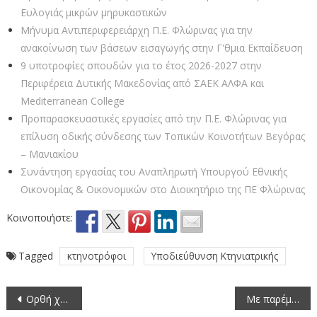
Ευλογιάς μικρών μηρυκαστικών
Μήνυμα Αντιπεριφερειάρχη Π.Ε. Φλώρινας για την
ανακοίνωση των βάσεων εισαγωγής στην Γ'θμια Εκπαίδευση
9 υποτροφίες σπουδών για το έτος 2026-2027 στην
Περιφέρεια Δυτικής Μακεδονίας από ΣΑEK ΑΛΦΑ και
Mediterranean College
Προπαρασκευαστικές εργασίες από την Π.Ε. Φλώρινας για
επίλυση οδικής σύνδεσης των Τοπικών Κοινοτήτων Βεγόρας
– Μανιακίου
Συνάντηση εργασίας του Αναπληρωτή Υπουργού Εθνικής
Οικονομίας & Οικονομικών στο Διοικητήριο της ΠΕ Φλώρινας
Κοινοποιήστε:
Tagged
κτηνοτρόφοι
Υποδιεύθυνση Κτηνιατρικής
Πλοήγηση
Ορθή χρήση φυτοπροστατευτικών προϊόντων και προστασία γειτονικών καλλιεργειών
Mε παρέμβαση του Αντιπεριφερειάρχη Φλώρινας Αθανάσιου Τάσκα ολοκληρώθηκε η αναμόρφωση του δασικού χάρτη της Κοινότητας Σκοπιάς