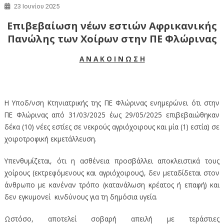
23 Ιουνίου 2025
Επιβεβαίωση νέων εστιών Αφρικανικής
Πανώλης των Χοίρων στην ΠΕ Φλώρινας
Α Ν Α Κ Ο Ι Ν Ω Σ Η
Η Υποδ/νση Κτηνιατρικής της ΠΕ Φλώρινας ενημερώνει ότι στην
ΠΕ Φλώρινας από 31/03/2025 έως 29/05/2025 επιβεβαιώθηκαν
δέκα (10) νέες εστίες σε νεκρούς αγριόχοιρους και μία (1) εστία) σε
χοιροτροφική εκμετάλλευση.
Υπενθυμίζεται, ότι η ασθένεια προσβάλλει αποκλειστικά τους
χοίρους (εκτρεφόμενους και αγριόχοιρους), δεν μεταδίδεται στον
άνθρωπο με κανέναν τρόπο (κατανάλωση κρέατος ή επαφή) και
δεν εγκυμονεί κινδύνους για τη δημόσια υγεία.
Ωστόσο, αποτελεί σοβαρή απειλή με τεράστιες