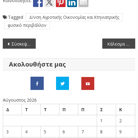
Κοινοποιήστε:
Tagged
Δ/νση Αγροτικής Οικονομίας και Κτηνιατρικής
φυσικό περιβάλλον
Πλοήγηση
Σύσκεψη συντονιστικού οργάνου πολιτικής προστασίας στην Π.Ε. Φλώρινας
Κάλεσμα στο Παλλαϊκό Συλλαλητήριο κατά της πώλησης της ΔΕΗ
άρθρων
Ακολουθήστε μας
Αύγουστος 2026
Δ
Τ
Τ
Π
Π
Σ
Κ
1
2
3
4
5
6
7
8
9