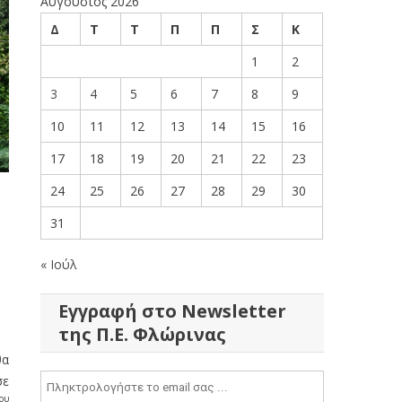
Αύγουστος 2026
Δ
Τ
Τ
Π
Π
Σ
Κ
1
2
3
4
5
6
7
8
9
10
11
12
13
14
15
16
17
18
19
20
21
22
23
24
25
26
27
28
29
30
31
« Ιούλ
Εγγραφή στο Newsletter
της Π.Ε. Φλώρινας
θα
σε
ου