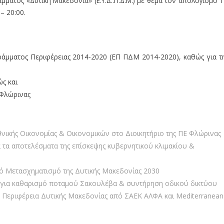
μματος «Δυτική Μακεδονία» (Ε.Υ.Δ..Π.Δ.Μ.) με θέμα τον απολογισμό 1
– 20:00.
ράμματος Περιφέρειας 2014-2020 (ΕΠ ΠΔΜ 2014-2020), καθώς για τ
ώς και
 Φλώρινας
ικής Οικονομίας & Οικονομικών στο Διοικητήριο της ΠΕ Φλώρινας
 τα αποτελέσματα της επίσκεψης κυβερνητικού κλιμακίου &
ό Μετασχηματισμό της Δυτικής Μακεδονίας 2030
για καθαρισμό ποταμού Σακουλέβα & συντήρηση οδικού δικτύου
 Περιφέρεια Δυτικής Μακεδονίας από ΣΑEK ΑΛΦΑ και Mediterranean