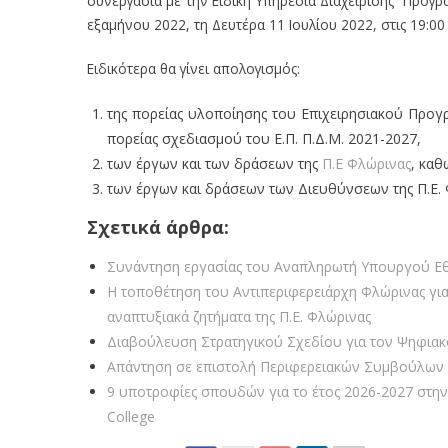
συνεργασία με την Ειδική Υπηρεσία Διαχείρισης Προγρά
εξαμήνου 2022, τη Δευτέρα 11 Ιουλίου 2022, στις 19:00 
Ειδικότερα θα γίνει απολογισμός:
της πορείας υλοποίησης του Επιχειρησιακού Προγ
πορείας σχεδιασμού του Ε.Π. Π.Δ.Μ. 2021-2027,
των έργων και των δράσεων της
Π.Ε Φλώρινας
, καθ
των έργων και δράσεων των Διευθύνσεων της Π.Ε.
Σχετικά άρθρα:
Συνάντηση εργασίας του Αναπληρωτή Υπουργού Εθν
Η τοποθέτηση του Αντιπεριφερειάρχη Φλώρινας για
αναπτυξιακά ζητήματα της Π.Ε. Φλώρινας
Διαβούλευση Στρατηγικού Σχεδίου για τον Ψηφιακ
Απάντηση σε επιστολή Περιφερειακών Συμβούλων 
9 υποτροφίες σπουδών για το έτος 2026-2027 στην
College