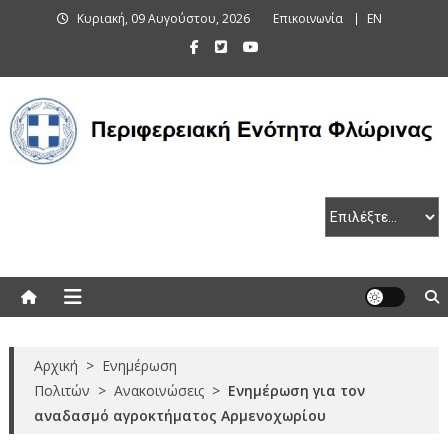
Skip
Κυριακή, 09 Αυγούστου, 2026
Επικοινωνία
EN
to
content
Περιφερειακή Ενότητα Φλώρινας
Αρχική
>
Ενημέρωση
Πολιτών
>
Ανακοινώσεις
>
Ενημέρωση για τον
αναδασμό αγροκτήματος Αρμενοχωρίου