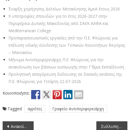
Έναρξη χορήγησης Δελτίων Μετακίνησης ΑμεΑ έτους 2026
9 υποτροφίες σπουδών για το έτος 2026-2027 στην
Περιφέρεια Δυτικής Μακεδονίας από ΣΑEK ΑΛΦΑ και
Mediterranean College
Προπαρασκευαστικές εργασίες από την Π.Ε. Φλώρινας για
επίλυση οδικής σύνδεσης των Τοπικών Κοινοτήτων Βεγόρας
– Μανιακίου
Μήνυμα Αντιπεριφερειάρχη Π.Ε. Φλώρινας για την
ανακοίνωση των βάσεων εισαγωγής στην Γ'θμια Εκπαίδευση
Προληπτική απαγόρευση διέλευσης σε δασικές εκτάσεις της
Π.Ε. Φλώρινας για Τετάρτη 22-07-2026
Κοινοποιήστε:
Tagged
αγρότες
Γραφείο Αντιπεριφερειάρχη
Πλοήγηση
Ανακοίνωση ανάρτησης προνομιακών αγροτεμαχίων, νέων δρόμων και έργων για τον αναδασμό της Κοινότητας Μαρίνας
Συλλυπητήριο Μήνυμα Αντιπεριφερειάρχη Φλώρινας για εκδημία Γεώργιου Στεργίου