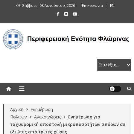
Skip
Σάββατο, 08 Αυγούστου, 2026
Επικοινωνία
EN
to
content
Περιφερειακή Ενότητα Φλώρινας
Αρχική
>
Ενημέρωση
Πολιτών
>
Ανακοινώσεις
>
Ενημέρωση για
ταχυδρομική αποστολή μικροποσοτήτων σπόρων σε
ιδιώτες από τρίτες χώρες