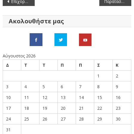
Πλοήγηση
Επιχορήγηση Επιχειρήσεων Εστίασης για την προμήθεια Θερμαντικών Σωμάτων Εξωτερικού Χώρου
Παράταση της χρηματοδότησης λειτουργίας των τεσσάρων δομών που λειτουργούν στην Περιφέρεια Δυτικής Μακεδονίας προς όφελος των γυναικών και για την καταπολέμηση της βίας, συνολικού προϋπολογισμού 2,4 εκ. ευρώ, από το Επιχειρησιακό Πρόγραμμα Δυτικής Μακεδονίας του ΕΣΠΑ 2014-2020
άρθρων
Ακολουθήστε μας
Αύγουστος 2026
Δ
Τ
Τ
Π
Π
Σ
Κ
1
2
3
4
5
6
7
8
9
10
11
12
13
14
15
16
17
18
19
20
21
22
23
24
25
26
27
28
29
30
31