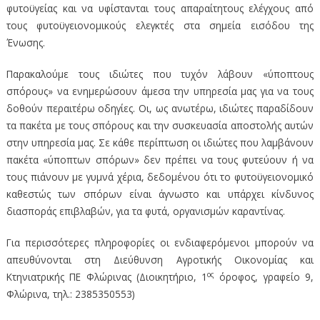
φυτοϋγείας και να υφίστανται τους απαραίτητους ελέγχους από
τους φυτοϋγειονομικούς ελεγκτές στα σημεία εισόδου της
Ένωσης.
Παρακαλούμε τους ιδιώτες που τυχόν λάβουν «ύποπτους
σπόρους» να ενημερώσουν άμεσα την υπηρεσία μας για να τους
δοθούν περαιτέρω οδηγίες. Οι, ως ανωτέρω, ιδιώτες παραδίδουν
τα πακέτα με τους σπόρους και την συσκευασία αποστολής αυτών
στην υπηρεσία μας. Σε κάθε περίπτωση οι ιδιώτες που λαμβάνουν
πακέτα «ύποπτων σπόρων» δεν πρέπει να τους φυτεύουν ή να
τους πιάνουν με γυμνά χέρια, δεδομένου ότι το φυτοϋγειονομικό
καθεστώς των σπόρων είναι άγνωστο και υπάρχει κίνδυνος
διασποράς επιβλαβών, για τα φυτά, οργανισμών καραντίνας.
Για περισσότερες πληροφορίες οι ενδιαφερόμενοι μπορούν να
απευθύνονται στη Διεύθυνση Αγροτικής Οικονομίας και
ος
Κτηνιατρικής ΠΕ Φλώρινας (Διοικητήριο, 1
όροφος, γραφείο 9,
Φλώρινα, τηλ.: 2385350553)