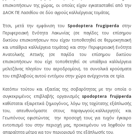
επισκοπήσεων της χώρας, οι οποίες είχαν εγκατασταθεί από την
ΔΑΟΚ ΠΕ Λασιθίου σε δύο αγρούς καλλιέργειας τομάτας.
Έτσι, μετά την εμφάνιση του
Spodoptera frugiperda
στην
Περιφερειακή Ενότητα Λακωνίας (σε παγίδες του επίσημου
δικτύου επισκοπήσεων που είχαν τοποθετηθεί σε θερμοκηπιακή
και υπαίθρια καλλιέργεια τομάτας) και στην Περιφερειακή Ενότητα
Ανατολικής Αττικής (σε παγίδα του επίσημου δικτύου
επισκοπήσεων που είχε τοποθετηθεί σε υπαίθρια καλλιέργεια
μελιτζάνας πλησίον του αεροδρομίου), τα συνολικά κρούσματα
του επιβλαβούς αυτού εντόμου στην χώρα ανέρχονται σε τρία.
Κατόπιν τούτου και εξαιτίας της σοβαρότητας με την οποία ο
συγκεκριμένος επιβλαβής οργανισμός
spodoptera
frujiperda
καθίσταται εξαιρετικά ζημιογόνος, λόγω της ταχύτατης εξάπλωσής
του, απευθυνόμαστε στους παραγωγούς-καλλιεργητές και
Γεωπόνους εφιστώντας την προσοχή τους για τυχόν έγκαιρο
εντοπισμό του στην περιοχή μας, προκειμένου να ληφθούν τα
απαραίτητα μέτρα για τον περιορισμό της εξάπλωσής του.