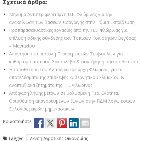
Σχετικά άρθρα:
Μήνυμα Αντιπεριφερειάρχη Π.Ε. Φλώρινας για την
ανακοίνωση των βάσεων εισαγωγής στην Γ'θμια Εκπαίδευση
Προπαρασκευαστικές εργασίες από την Π.Ε. Φλώρινας για
επίλυση οδικής σύνδεσης των Τοπικών Κοινοτήτων Βεγόρας
– Μανιακίου
Απάντηση σε επιστολή Περιφερειακών Συμβούλων για
καθαρισμό ποταμού Σακουλέβα & συντήρηση οδικού δικτύου
Η τοποθέτηση του Αντιπεριφερειάρχη Φλώρινας για τα
αποτελέσματα της επίσκεψης κυβερνητικού κλιμακίου &
αναπτυξιακά ζητήματα της Π.Ε. Φλώρινας
Απόφαση λήψης μέτρων σε μολυσμένη Περ. Ενότητα.
Οριοθέτηση απαγορευμένων ζωνών στην ΠΔΜ λόγω εστιών
Ευλογιάς μικρών μηρυκαστικών
Κοινοποιήστε:
Tagged
Δ/νση Αγροτικής Οικονομίας