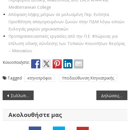
Mediterranean College
Απόφαση λήψης μέτρων σε μολυσμένη Περ. Ενότητα.
Οριοθέτηση απαγορευμένων ζωνών στην ΠΔΜ λόγω εστιών
Ευλογιάς μικρών μηρυκαστικών
Προπαρασκευαστικές εργασίες από την Π.Ε. Φλώρινας για
επίλυση οδικής σύνδεσης των Τοπικών Κοινοτήτων Βεγόρας
– Μανιακίου
Κοινοποιήστε:
Tagged
κτηνοτρόφοι
Υποδιεύθυνση Κτηνιατρικής
Πλοήγηση
Συλλυπητήριο μήνυμα Αντιπεριφερειάρχη Φλώρινας για τον θάνατο του Λάζαρου Αντωνιάδη
Δηλώσεις συγκομιδής οινοποιήσιμων ποικιλιών αμπέλου για το έτος 2024
άρθρων
Ακολουθήστε μας