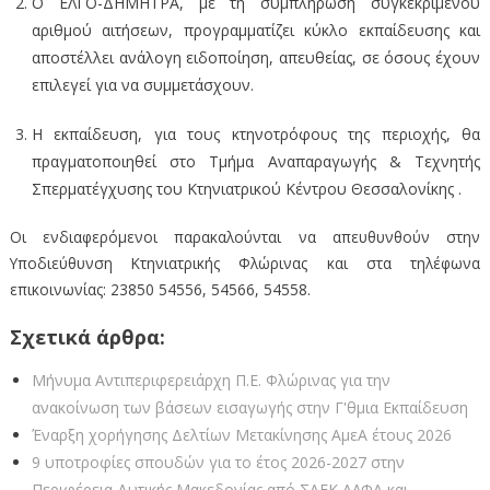
Ο ΕΛΓΟ-ΔΗΜΗΤΡΑ, με τη συμπλήρωση συγκεκριμένου
αριθμού αιτήσεων, προγραμματίζει κύκλο εκπαίδευσης και
αποστέλλει ανάλογη ειδοποίηση, απευθείας, σε όσους έχουν
επιλεγεί για να συμμετάσχουν.
Η εκπαίδευση, για τους κτηνοτρόφους της περιοχής, θα
πραγματοποιηθεί στο Τμήμα Αναπαραγωγής & Τεχνητής
Σπερματέγχυσης του Κτηνιατρικού Κέντρου Θεσσαλονίκης .
Οι ενδιαφερόμενοι παρακαλούνται να απευθυνθούν στην
Υποδιεύθυνση Κτηνιατρικής Φλώρινας και στα τηλέφωνα
επικοινωνίας: 23850 54556, 54566, 54558.
Σχετικά άρθρα:
Μήνυμα Αντιπεριφερειάρχη Π.Ε. Φλώρινας για την
ανακοίνωση των βάσεων εισαγωγής στην Γ'θμια Εκπαίδευση
Έναρξη χορήγησης Δελτίων Μετακίνησης ΑμεΑ έτους 2026
9 υποτροφίες σπουδών για το έτος 2026-2027 στην
Περιφέρεια Δυτικής Μακεδονίας από ΣΑEK ΑΛΦΑ και