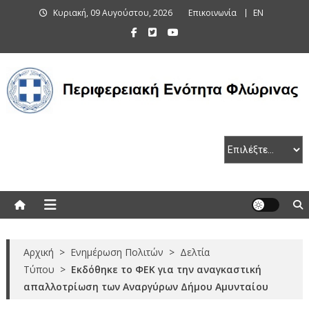
Skip
Κυριακή, 09 Αυγούστου, 2026
Επικοινωνία
EN
to
content
Περιφερειακή Ενότητα Φλώρινας
Αρχική
>
Ενημέρωση Πολιτών
>
Δελτία
Τύπου
>
Εκδόθηκε το ΦΕΚ για την αναγκαστική
απαλλοτρίωση των Αναργύρων Δήμου Αμυνταίου