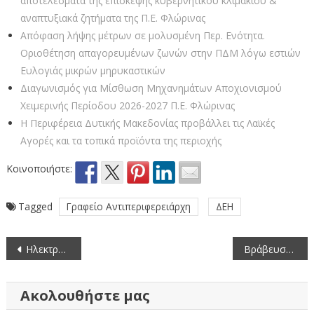
αποτελέσματα της επίσκεψης κυβερνητικού κλιμακίου &
αναπτυξιακά ζητήματα της Π.Ε. Φλώρινας
Απόφαση λήψης μέτρων σε μολυσμένη Περ. Ενότητα.
Οριοθέτηση απαγορευμένων ζωνών στην ΠΔΜ λόγω εστιών
Ευλογιάς μικρών μηρυκαστικών
Διαγωνισμός για Μίσθωση Μηχανημάτων Αποχιονισμού
Χειμερινής Περίοδου 2026-2027 Π.Ε. Φλώρινας
Η Περιφέρεια Δυτικής Μακεδονίας προβάλλει τις Λαϊκές
Αγορές και τα τοπικά προϊόντα της περιοχής
Κοινοποιήστε:
Tagged
Γραφείο Αντιπεριφερειάρχη
ΔΕΗ
Πλοήγηση
Ηλεκτρονικός ανοικτός διεθνής διαγωνισμός μεταφοράς μαθητών Π.Ε. Φλώρινας σχολικού έτους 2019-2020
Βράβευση των αθλητών του Αθλητικού Ομίλου Φλώρινας (ΑΟΦ) στην Π.Ε. Φλώρινας
άρθρων
Ακολουθήστε μας