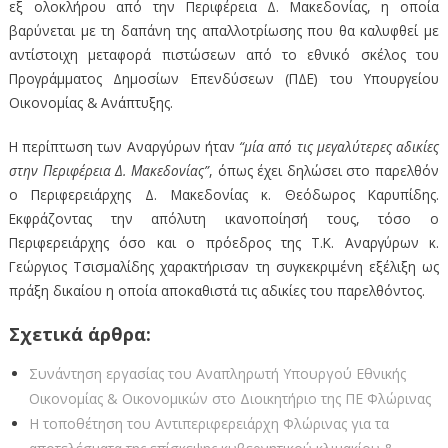
εξ ολοκλήρου από την Περιφέρεια Δ. Μακεδονίας, η οποία
βαρύνεται με τη δαπάνη της απαλλοτρίωσης που θα καλυφθεί με
αντίστοιχη μεταφορά πιστώσεων από το εθνικό σκέλος του
Προγράμματος Δημοσίων Επενδύσεων (ΠΔΕ) του Υπουργείου
Οικονομίας & Ανάπτυξης.
Η περίπτωση των Αναργύρων ήταν
“μία από τις μεγαλύτερες αδικίες
στην Περιφέρεια Δ. Μακεδονίας”
, όπως έχει δηλώσει στο παρελθόν
ο Περιφερειάρχης Δ. Μακεδονίας κ. Θεόδωρος Καρυπίδης.
Εκφράζοντας την απόλυτη ικανοποίησή τους, τόσο ο
Περιφερειάρχης όσο και ο πρόεδρος της Τ.Κ. Αναργύρων κ.
Γεώργιος Τσισμαλίδης χαρακτήρισαν τη συγκεκριμένη εξέλιξη ως
πράξη δικαίου η οποία αποκαθιστά τις αδικίες του παρελθόντος.
Σχετικά άρθρα:
Συνάντηση εργασίας του Αναπληρωτή Υπουργού Εθνικής
Οικονομίας & Οικονομικών στο Διοικητήριο της ΠΕ Φλώρινας
Η τοποθέτηση του Αντιπεριφερειάρχη Φλώρινας για τα