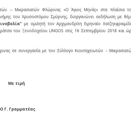
ωτών – Μικρασιατών Φλώρινας «Ο Άγιος Μηνάς» στα πλαίσια τ
Μνήμης του Χρυσοστόμου Σμύρνης, διοργανώνει εκδήλωση με θέμ
τινοβολία”
με ομιλητή τον Αρχιμανδρίτη Ειρηναίο Χατζηεφραιμίδ
αράτσα του Ξενοδοχείου LINGOS στις 16 Σεπτεμβρίου 2018 και ώ
ινας σε συνεργασία με τον Σύλλογο Κιουταχειωτών – Μικρασιατ
ε
τιμή
Ο
Γ.
Γραμματέας