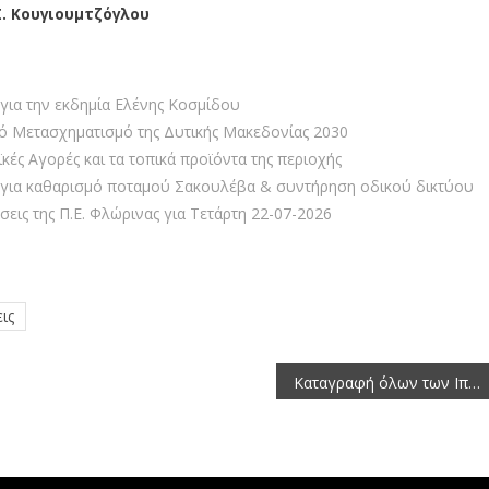
Σ
.
Κουγιουμτζόγλου
ια την εκδημία Ελένης Κοσμίδου
ό Μετασχηματισμό της Δυτικής Μακεδονίας 2030
κές Αγορές και τα τοπικά προϊόντα της περιοχής
για καθαρισμό ποταμού Σακουλέβα & συντήρηση οδικού δικτύου
εις της Π.Ε. Φλώρινας για Τετάρτη 22-07-2026
ις
Καταγραφή όλων των Ιπποειδών της ΠΕ Φλώρινας