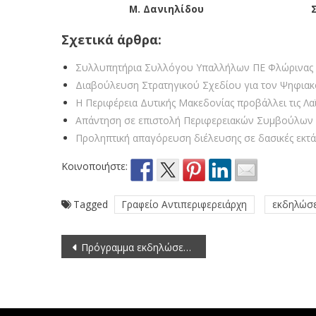
Μ
.
Δανιηλίδου
Σχετικά άρθρα:
Συλλυπητήρια Συλλόγου Υπαλλήλων ΠΕ Φλώρινας γ
Διαβούλευση Στρατηγικού Σχεδίου για τον Ψηφιακ
Η Περιφέρεια Δυτικής Μακεδονίας προβάλλει τις Λαϊ
Απάντηση σε επιστολή Περιφερειακών Συμβούλων 
Προληπτική απαγόρευση διέλευσης σε δασικές εκτάσ
Κοινοποιήστε:
Tagged
Γραφείο Αντιπεριφερειάρχη
εκδηλώσε
Πλοήγηση
Πρόγραμμα εκδηλώσεων για την Ημέρα Μνήμης της Γενοκτονίας των Ελλήνων της Μικράς Ασίας από το τουρκικό κράτος στην πόλη της Φλώρινας
άρθρων