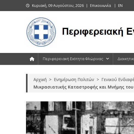
Skip
Κυριακή, 09 Αυγούστου, 2026
Επικοινωνία
EN
to
content
Περιφερειακή Ενότητα Φλώρινας
Περιφερειακή Ενότητα Φλώρινας
Διοικητι
Αρχική
>
Ενημέρωση Πολιτών
>
Γενικού Ενδιαφ
Μικρασιατικής Καταστροφής και Μνήμης του