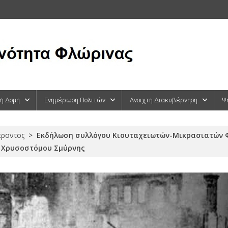
κή Δομή
Ενημέρωση Πολιτών
Ανοιχτή Διακυβέρνηση
Ψ
έροντος
>
Εκδήλωση συλλόγου Κιουταχειωτών-Μικρασιατών Φ
 Χρυσοστόμου Σμύρνης