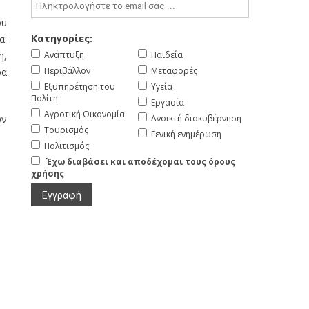
ου
Κατηγορίες:
α:
η,
Ανάπτυξη
Παιδεία
Περιβάλλον
Μεταφορές
ρα
Εξυπηρέτηση του
Υγεία
Πολίτη
Εργασία
Αγροτική Οικονομία
ών
Ανοικτή διακυβέρνηση
Τουρισμός
Γενική ενημέρωση
Πολιτισμός
Έχω διαβάσει και αποδέχομαι τους όρους
χρήσης