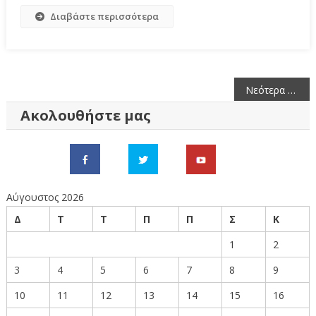
Διαβάστε περισσότερα
Πλοήγηση
Νεότερα άρθρα
άρθρων
Ακολουθήστε μας
Αύγουστος 2026
Δ
Τ
Τ
Π
Π
Σ
Κ
1
2
3
4
5
6
7
8
9
10
11
12
13
14
15
16