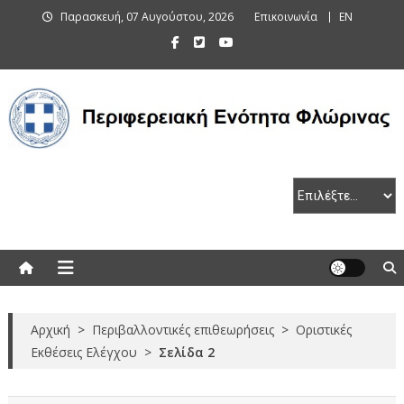
Skip
Παρασκευή, 07 Αυγούστου, 2026
Επικοινωνία
EN
to
content
Περιφερειακή Ενότητα Φλώρινας
Αρχική
>
Περιβαλλοντικές επιθεωρήσεις
>
Οριστικές
Εκθέσεις Ελέγχου
>
Σελίδα 2