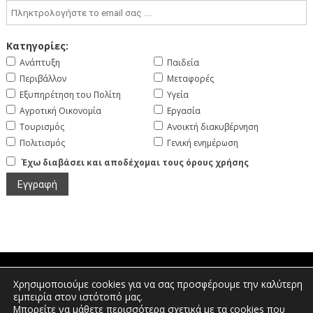
Κατηγορίες:
Ανάπτυξη
Παιδεία
Περιβάλλον
Μεταφορές
Εξυπηρέτηση του Πολίτη
Υγεία
Αγροτική Οικονομία
Εργασία
Τουρισμός
Ανοικτή διακυβέρνηση
Πολιτισμός
Γενική ενημέρωση
Έχω διαβάσει και αποδέχομαι τους όρους χρήσης
Χρησιμοποιούμε cookies για να σας προσφέρουμε την καλύτερη
Πτολεμαίων 1, Διοικητήριο Φλώρινας |
εμπειρία στον ιστότοπό μας.
Τηλέφωνο: 2385350400 | Email:
Μπορείτε να μάθετε περισσότερα σχετικά με τα cookies που