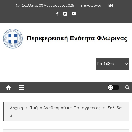
Skip
Σάββατο, 08 Αυγούστου, 2026
Επικοινωνία
EN
to
content
Περιφερειακή Ενότητα Φλώρινας
Αρχική
>
Τμήμα Αναδασμού και Τοπογραφίας
>
Σελίδα
3