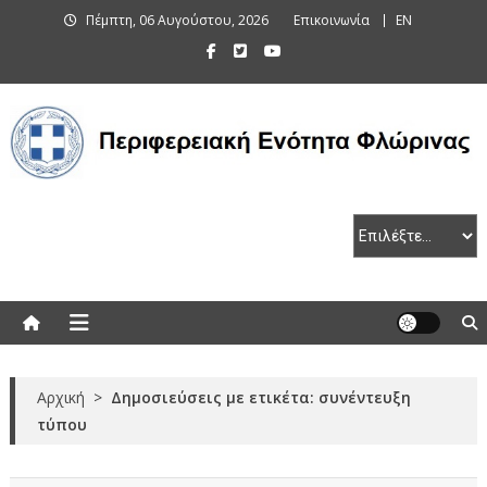
Skip
Πέμπτη, 06 Αυγούστου, 2026
Επικοινωνία
EN
to
content
Περιφερειακή Ενότητα Φλώρινας
Αρχική
>
Δημοσιεύσεις με ετικέτα: συνέντευξη
τύπου