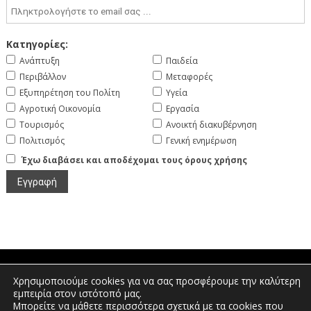
Κατηγορίες:
Ανάπτυξη
Παιδεία
Περιβάλλον
Μεταφορές
Εξυπηρέτηση του Πολίτη
Υγεία
Αγροτική Οικονομία
Εργασία
Τουρισμός
Ανοικτή διακυβέρνηση
Πολιτισμός
Γενική ενημέρωση
Έχω διαβάσει και αποδέχομαι τους όρους χρήσης
Χρησιμοποιούμε cookies για να σας προσφέρουμε την καλύτερη
Πτολεμαίων 1, Διοικητήριο Φλώρινας |
εμπειρία στον ιστότοπό μας.
Τηλέφωνο: 2385350400 | Email:
Μπορείτε να μάθετε περισσότερα σχετικά με τα cookies που