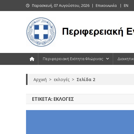
Skip
Παρασκευή, 07 Αυγούστου, 2026
Επικοινωνία
EN
to
content
Περιφερειακή Ενότητα Φλώρινας
Περιφερειακή Ενότητα Φλώρινας
Διοικητι
Αρχική
>
εκλογές
>
Σελίδα 2
ΕΤΙΚΈΤΑ:
ΕΚΛΟΓΈΣ