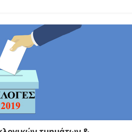
κλογικών τμημάτων &