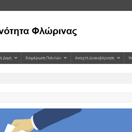
κή Δομή
Ενημέρωση Πολιτών
Ανοιχτή Διακυβέρνηση
Ψ