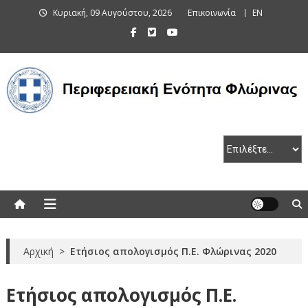
Skip
Κυριακή, 09 Αυγούστου, 2026
Επικοινωνία
EN
to
content
Περιφερειακή Ενότητα Φλώρινας
Αρχική
>
Ετήσιος απολογισμός Π.Ε. Φλώρινας 2020
Ετήσιος απολογισμός Π.Ε.